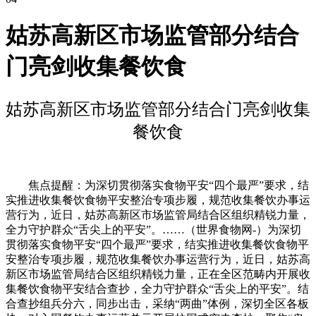
姑苏高新区市场监管部分结合
门亮剑收集餐饮食
姑苏高新区市场监管部分结合门亮剑收集
餐饮食
焦点提醒：为深切贯彻落实食物平安“四个最严”要求，结
实推进收集餐饮食物平安整治专项步履，规范收集餐饮办事运
营行为，近日，姑苏高新区市场监管局结合区组织精锐力量，
全力守护群众“舌尖上的平安”。……（世界食物网-）为深切
贯彻落实食物平安“四个最严”要求，结实推进收集餐饮食物平
安整治专项步履，规范收集餐饮办事运营行为，近日，姑苏高
新区市场监管局结合区组织精锐力量，正在全区范畴内开展收
集餐饮食物平安结合查抄，全力守护群众“舌尖上的平安”。结
合查抄组兵分六，同步出击，采纳“两曲”体例，深切全区各板