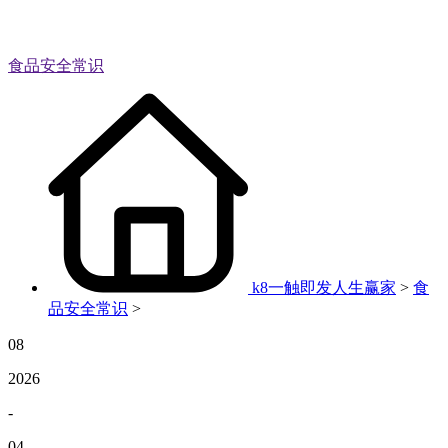
食品安全常识
k8一触即发人生赢家
>
食
品安全常识
>
08
2026
-
04