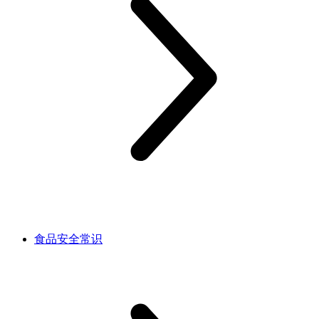
食品安全常识