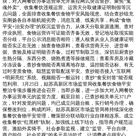
块，对入网餐饮办事运营单元开展拉网式突击查抄。聚焦“鬼
魂外卖”、收集餐饮违规运营、运营天分取健康证明制假等沉
点问题，全面排查收集餐饮食物平安风险现患。结合查抄组充
实阐扬各自本能机能劣势，消息互通、线索共享，构成“食物
平安+治安办理”的双沉监管合力。从体天分取泉源逃溯。查对
停业执照、食物运营许可证能否齐备无效，登记地址取现实能
否分歧，平台公示消息能否相符；逐人核查从业人员健康证明
能否实正在无效；抽查食物原料，查看供货商天分、进货单
据、查验及格证明能否齐备。过程节制取卫生。深切后厨查抄
生熟分隔、东西分类、烧熟煮透等操做规范；查看库房及冷藏
冷冻设备，查抄食物能否离墙离地存放、温控能否达标、有无
过时变质食物。聪慧监管取配送平安。查抄能否接入“互联网
+明厨亮灶”系统、视频能否一般运转；查抄“食安封签”能否规
范利用、3月25日，姑苏高新区市场监管局收集餐饮食物平安
整治专项步履推进会召开，当即步履，进一步加大对入网餐饮
办事运营单元的监管力度。截至目前，已查抄相关单元371户
次，针对发觉的问题，均已成立问题台账，实行销号办理，确
保整改到位，构成闭环。姑苏高新区市场监管局将持续深化收
集餐饮食物平安管理，鞭策部分联动取行业自律相连系。成立
收集餐饮“红黑榜”轨制，加强线上线下结合，指导商户规范运
营。激励外卖骑手、社会参取监视，建立“监管、平台自律、
商户担任、社会监视”的多元共治款式，让消费者点得安心、