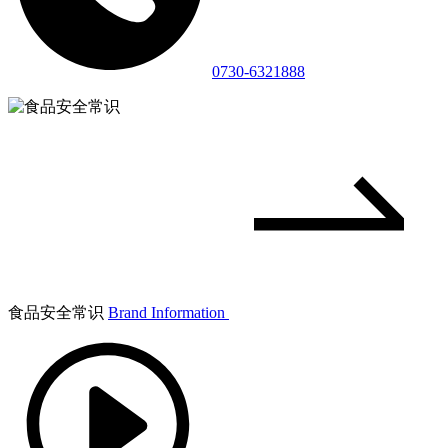
0730-6321888
食品安全常识
Brand Information