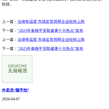
吃得。
上一篇：
法律有温度 市场监管局帮企业轻拆上阵
下一篇：
“2025年食物平安取健康十大热点”发布
上一篇：
法律有温度 市场监管局帮企业轻拆上阵
下一篇：
“2025年食物平安取健康十大热点”发布
外卖员“随手拍”
2026-04-07