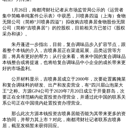
1月26日，南都湾财社记者从市场监管局公示的《运营者
集中简略单纯案件公示表》中获悉，川喷鼻四溢（上海）食物
无限公司（简称“川喷鼻四溢”）拟收购吉喷鼻居食物股份无限
公司（简称“吉喷鼻居”）的控股权，目前相关方已签订《股权
采办和谈》。
朱丹蓬进一步指出，目前，复合调味品步入扩容节点，跟
着整个本钱的介入，吉喷鼻居正在渠道延展、品类运营等方
面，将具有更好的帮力；从行业来看，将来中国的复合调味品
本钱整合或将提速，也将给复合调味品中小企业的成长带来更
好的市场盈利。
公开材料显示，吉喷鼻居成立于2000年，次要处置酱腌菜
和复合调味料的研发、出产和发卖营业，有“四川眉山泡菜大
王”之称。方源GP4公司于2020年7月20日成立于开曼群岛，次
要正在全球范畴内处置投资办理营业，并通过此中国的联系关
系公司正在中国境内处置投资办理营业。
那么此次方源本钱投资吉喷鼻居能否能为其带来更多的资
本协同，并帮力其上市？对此，南都湾财社记者联系吉喷鼻
居，截至发稿暂未获得回应。