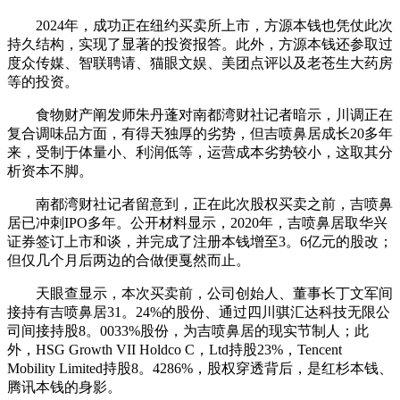
2024年，成功正在纽约买卖所上市，方源本钱也凭仗此次
持久结构，实现了显著的投资报答。此外，方源本钱还参取过
度众传媒、智联聘请、猫眼文娱、美团点评以及老苍生大药房
等的投资。
食物财产阐发师朱丹蓬对南都湾财社记者暗示，川调正在
复合调味品方面，有得天独厚的劣势，但吉喷鼻居成长20多年
来，受制于体量小、利润低等，运营成本劣势较小，这取其分
析资本不脚。
南都湾财社记者留意到，正在此次股权买卖之前，吉喷鼻
居已冲刺IPO多年。公开材料显示，2020年，吉喷鼻居取华兴
证券签订上市和谈，并完成了注册本钱增至3。6亿元的股改；
但仅几个月后两边的合做便戛然而止。
天眼查显示，本次买卖前，公司创始人、董事长丁文军间
接持有吉喷鼻居31。24%的股份、通过四川骐汇达科技无限公
司间接持股8。0033%股份，为吉喷鼻居的现实节制人；此
外，HSG Growth VII Holdco C，Ltd持股23%，Tencent
Mobility Limited持股8。4286%，股权穿透背后，是红杉本钱、
腾讯本钱的身影。