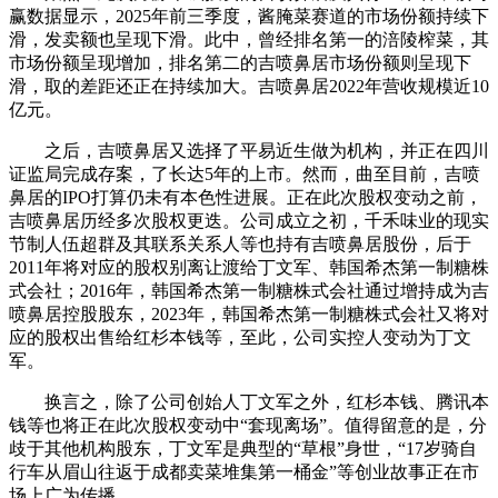
赢数据显示，2025年前三季度，酱腌菜赛道的市场份额持续下
滑，发卖额也呈现下滑。此中，曾经排名第一的涪陵榨菜，其
市场份额呈现增加，排名第二的吉喷鼻居市场份额则呈现下
滑，取的差距还正在持续加大。吉喷鼻居2022年营收规模近10
亿元。
之后，吉喷鼻居又选择了平易近生做为机构，并正在四川
证监局完成存案，了长达5年的上市。然而，曲至目前，吉喷
鼻居的IPO打算仍未有本色性进展。正在此次股权变动之前，
吉喷鼻居历经多次股权更迭。公司成立之初，千禾味业的现实
节制人伍超群及其联系关系人等也持有吉喷鼻居股份，后于
2011年将对应的股权别离让渡给丁文军、韩国希杰第一制糖株
式会社；2016年，韩国希杰第一制糖株式会社通过增持成为吉
喷鼻居控股股东，2023年，韩国希杰第一制糖株式会社又将对
应的股权出售给红杉本钱等，至此，公司实控人变动为丁文
军。
换言之，除了公司创始人丁文军之外，红杉本钱、腾讯本
钱等也将正在此次股权变动中“套现离场”。值得留意的是，分
歧于其他机构股东，丁文军是典型的“草根”身世，“17岁骑自
行车从眉山往返于成都卖菜堆集第一桶金”等创业故事正在市
场上广为传播。