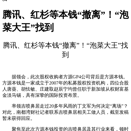
腾讯、红杉等本钱“撤离”！“泡
菜大王”找到
腾讯、红杉等本钱“撤离”！“泡菜大王”找
到
据领会，此次股权收购者方源GP4公司背后是方源本钱。
方源本钱是一家成立于2007年的私募股权投资机构，四位合股
人唐葵、胡怯敏、庄建取赵辰宁均曾任职于新加坡从权财富基
金淡马锡，具有深挚的国际投资布景。
率领吉喷鼻居走过20多年风雨的丁文军为何决定“离场”？
对此，南都湾财社记者联系吉喷鼻居相关工做人员，截至发稿
暂未获得回应。
聚焦至此次方源本钱投资的吉喷鼻居及其行业来看，顿时