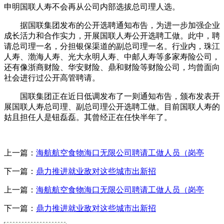
申明国联人寿不会再从公司内部选拔总司理人选。
据国联集团发布的公开选聘通知布告，为进一步加强企业
成长活力和合作实力，开展国联人寿公开选聘工做。此中，聘
请总司理一名，分担银保渠道的副总司理一名。行业内，珠江
人寿、渤海人寿、光大永明人寿、中邮人寿等多家寿险公司，
还有像浙商财险、华安财险、鼎和财险等财险公司，均曾面向
社会进行过公开高管聘请。
国联集团正在近日低调发布了一则通知布告，颁布发表开
展国联人寿总司理、副总司理公开选聘工做。目前国联人寿的
姑且担任人是钮磊磊。其曾经正在任快半年了。
上一篇：
海航航空食物海口无限公司聘请工做人员（岗亭
下一篇：
鼎力推进就业敌对这些城市出新招
上一篇：
海航航空食物海口无限公司聘请工做人员（岗亭
下一篇：
鼎力推进就业敌对这些城市出新招