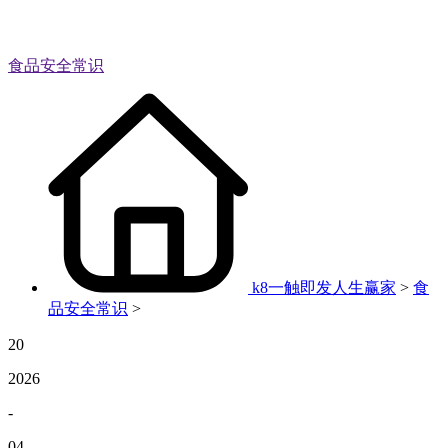
食品安全常识
k8一触即发人生赢家
>
食
品安全常识
>
20
2026
-
04