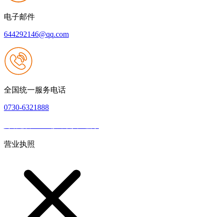
电子邮件
644292146@qq.com
全国统一服务电话
0730-6321888
网站建设：k8一触即发人生赢家
|
网站地图
本网站支持IPV6
营业执照