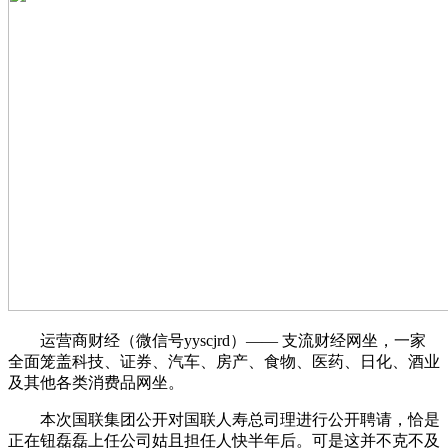
运营商财经（微信号yyscjrd）—— 支流财经网坐，一家
全面笼盖科技、证券、汽车、房产、食物、医药、日化、酒业
及其他各类消费品网坐。
本次国联集团公开对国联人寿总司理进行公开聘请，恰是
正在钮磊磊上任公司姑且担任人快半年后。可是这并不克不及