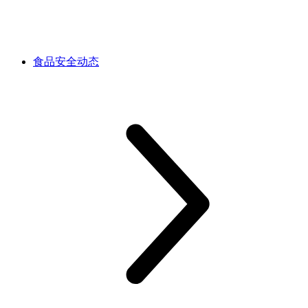
食品安全动态