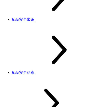
食品安全常识
食品安全动态