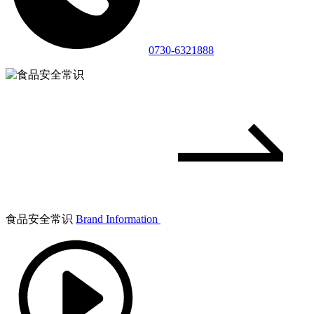
0730-6321888
食品安全常识
Brand Information