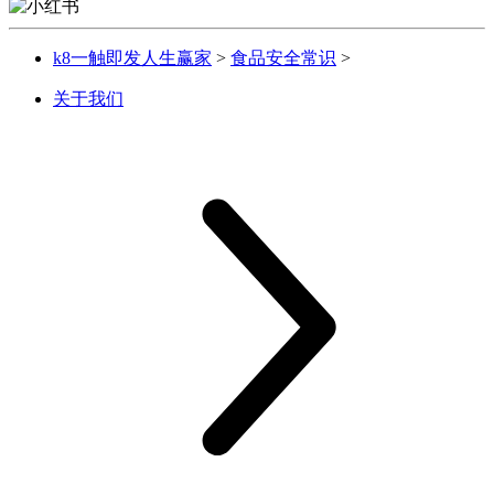
k8一触即发人生赢家
>
食品安全常识
>
关于我们