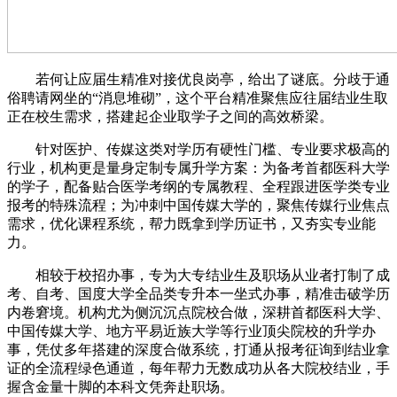
若何让应届生精准对接优良岗亭，给出了谜底。分歧于通
俗聘请网坐的“消息堆砌”，这个平台精准聚焦应往届结业生取
正在校生需求，搭建起企业取学子之间的高效桥梁。
针对医护、传媒这类对学历有硬性门槛、专业要求极高的
行业，机构更是量身定制专属升学方案：为备考首都医科大学
的学子，配备贴合医学考纲的专属教程、全程跟进医学类专业
报考的特殊流程；为冲刺中国传媒大学的，聚焦传媒行业焦点
需求，优化课程系统，帮力既拿到学历证书，又夯实专业能
力。
相较于校招办事，专为大专结业生及职场从业者打制了成
考、自考、国度大学全品类专升本一坐式办事，精准击破学历
内卷窘境。机构尤为侧沉沉点院校合做，深耕首都医科大学、
中国传媒大学、地方平易近族大学等行业顶尖院校的升学办
事，凭仗多年搭建的深度合做系统，打通从报考征询到结业拿
证的全流程绿色通道，每年帮力无数成功从各大院校结业，手
握含金量十脚的本科文凭奔赴职场。