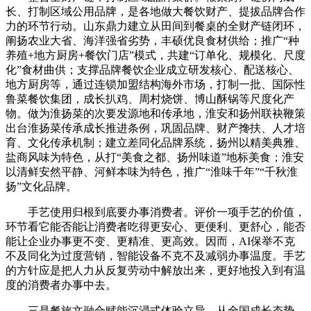
长、打制区域公用品牌，是各地做大餐饮财产、提拔品牌合作
力的环节行动。山东鼎力建立从田间到餐桌的全财产链闭环，
阐扬农业大省、海洋强省劣势，丰硕优良食材供给；推广“种
养殖+地方厨房+餐饮门店”模式，共建“订单化、规模化、尺度
化”食材曲供；支撑品牌餐饮企业成立研发核心、配送核心、
地方厨房等，通过连锁加盟结构海外市场，打制一批、国际性
鲁菜餐饮集团，成长扒鸡、周村烧饼、博山酥锅等尺度化产
物。做为淮扬菜的次要发源地和传承地，淮安和扬州联袂鞭策
出台淮扬菜传承成长推进条例，巩固品牌、财产搀扶、人才培
育、文化传承机制；建立差同化品牌系统，扬州以精美典雅、
盐商风味为特色，从打“美食之都、扬州味道”地标美食；淮安
以清鲜安然平静、河鲜本味为特色，推广“淮味千年”“千秋淮
扬”文化品牌。
手艺使用归根到底要办事消费者。评价一项手艺的价值，
环节看它能否能让消费者吃得更安心、更便利、更舒心，能否
能让企业办事更不变、更精准、更高效。因而，AI保举不克
不及同化为过度营销，智能设备不克不及减弱办事温度。手艺
的方针应是把人力从反复劳动中解放出来，更好地投入到有温
度的消费者办事中去。
三是餐旅文融合赋能沉浸式体验立异。从全国成长态势