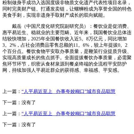
粉制做身手成功入选国度级非物质文化遗产代表性项目名录，
同时完美财产链、打通发卖链，让螺蛳粉成为享誉全国的特色
美食手刺，实现非遗身手取财产成长的双向赋能。
戴岳（中国尺度化研究院副研究员）：餐饮业是促消费、
惠平易近生、稳就业的主要范畴。近年来，我国餐饮业总体连
结较快增加，2025年全国餐饮收入近5。8万亿元，同比增加
3。2%，占社会消费品零售总额的11。6%，较上年提拔0。2
个百分点。餐饮食物平安取办事质量，是鞭策行业提质升级、
实现高质量成长的焦点抓手。全面提拔餐饮办事质量，必需聚
焦环节环节，织密从食材泉源到餐桌终端的全流程平安防护
网，持续加强人平易近群众的获得感、幸福感、平安感。
上一篇：
“人平易近至上 办事夸姣糊口”城市良品聪慧
下一篇：没有了
上一篇：
“人平易近至上 办事夸姣糊口”城市良品聪慧
下一篇：没有了