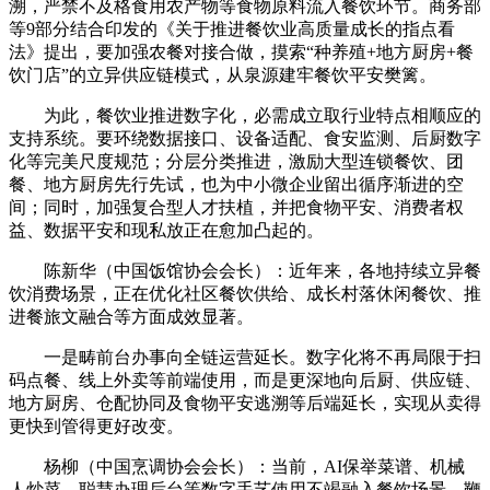
溯，严禁不及格食用农产物等食物原料流入餐饮环节。商务部
等9部分结合印发的《关于推进餐饮业高质量成长的指点看
法》提出，要加强农餐对接合做，摸索“种养殖+地方厨房+餐
饮门店”的立异供应链模式，从泉源建牢餐饮平安樊篱。
为此，餐饮业推进数字化，必需成立取行业特点相顺应的
支持系统。要环绕数据接口、设备适配、食安监测、后厨数字
化等完美尺度规范；分层分类推进，激励大型连锁餐饮、团
餐、地方厨房先行先试，也为中小微企业留出循序渐进的空
间；同时，加强复合型人才扶植，并把食物平安、消费者权
益、数据平安和现私放正在愈加凸起的。
陈新华（中国饭馆协会会长）：近年来，各地持续立异餐
饮消费场景，正在优化社区餐饮供给、成长村落休闲餐饮、推
进餐旅文融合等方面成效显著。
一是畴前台办事向全链运营延长。数字化将不再局限于扫
码点餐、线上外卖等前端使用，而是更深地向后厨、供应链、
地方厨房、仓配协同及食物平安逃溯等后端延长，实现从卖得
更快到管得更好改变。
杨柳（中国烹调协会会长）：当前，AI保举菜谱、机械
人炒菜、聪慧办理后台等数字手艺使用不竭融入餐饮场景，鞭