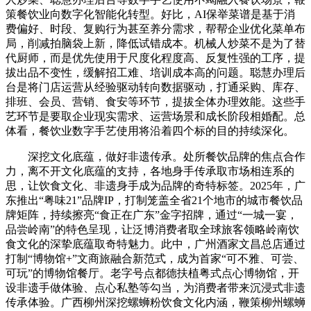
策餐饮业向数字化智能化转型。好比，AI保举菜谱是基于消
费偏好、时段、复购行为甚至养分需求，帮帮企业优化菜单布
局，削减拍脑袋上新，降低试错成本。机械人炒菜不是为了替
代厨师，而是优先使用于尺度化程度高、反复性强的工序，提
拔出品不变性，缓解招工难、培训成本高的问题。聪慧办理后
台是将门店运营从经验驱动转向数据驱动，打通采购、库存、
排班、会员、营销、食安等环节，提拔全体办理效能。这些手
艺环节是要取企业现实需求、运营场景和成长阶段相婚配。总
体看，餐饮业数字手艺使用将沿着四个标的目的持续深化。
深挖文化底蕴，做好非遗传承。处所餐饮品牌的焦点合作
力，离不开文化底蕴的支持，各地身手传承取市场相连系的
思，让饮食文化、非遗身手成为品牌的奇特标签。2025年，广
东推出“粤味21”品牌IP，打制笼盖全省21个地市的城市餐饮品
牌矩阵，持续擦亮“食正在广东”金字招牌，通过“一城一宴，
品尝岭南”的特色呈现，让泛博消费者取全球旅客领略岭南饮
食文化的深挚底蕴取奇特魅力。此中，广州酒家文昌总店通过
打制“博物馆+”文商旅融合新范式，成为首家“可不雅、可尝、
可玩”的博物馆餐厅。老字号点都德扶植粤式点心博物馆，开
设非遗手做体验、点心私塾等勾当，为消费者带来沉浸式非遗
传承体验。广西柳州深挖螺蛳粉饮食文化内涵，鞭策柳州螺蛳