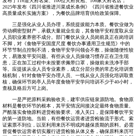
发布了116道天府名菜、100位天府良庖、106家天府名店；
2025年发布《四川省推进川菜成长条例》《四川省推进餐饮业
高质量成长实施方案》，为餐饮品牌培育供给政策保障。
三是强化从业人员办理，系统提拔能力本质。餐饮业做为
劳动稠密型财产，承载大量就业生齿，其食物平安程度取从业
人员职业素养密不成分。部门餐饮从业人员岗前及正在岗培训
不脚，对《食物平安国度尺度 餐饮办事通用卫生规范》中的
环节节制点控制不清，食物平安学问领会不敷，操做随便性较
大，易激发平安问题。有些从业人员操做习惯存正在卫生现
患，正在加工过程中未按要求佩带口罩，操做前未洗净手部
等。应提拔从业人员专业素养，成立分层分类的常态化培训查
核机制，针对食物平安办理人员、一线从业人员强化培训取查
核，确保环节岗亭人员年度食物平安学问培训不少于40小时，
查核及格后方可上岗。
一是严把原料采购验收关，建牢供应链泉源防地。食物原
材料是餐饮环节的根本，其平安情况间接决定最终食物质量。
严酷落实食物原料进货检验要求、准入关口，是保障餐饮平安
的第一道防地。当前，有些餐饮运营者进货检验流于形式、索
证索票不到位，以至利用来历不明或跨越保质期的原料。必需
督促餐饮运营者切实履行进货检验从体义务，确保原料来历可