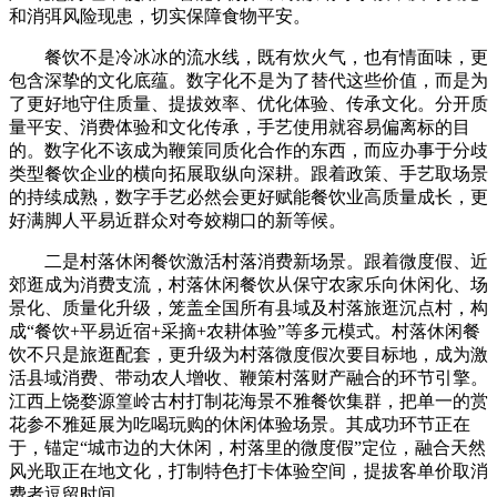
和消弭风险现患，切实保障食物平安。
餐饮不是冷冰冰的流水线，既有炊火气，也有情面味，更
包含深挚的文化底蕴。数字化不是为了替代这些价值，而是为
了更好地守住质量、提拔效率、优化体验、传承文化。分开质
量平安、消费体验和文化传承，手艺使用就容易偏离标的目
的。数字化不该成为鞭策同质化合作的东西，而应办事于分歧
类型餐饮企业的横向拓展取纵向深耕。跟着政策、手艺取场景
的持续成熟，数字手艺必然会更好赋能餐饮业高质量成长，更
好满脚人平易近群众对夸姣糊口的新等候。
二是村落休闲餐饮激活村落消费新场景。跟着微度假、近
郊逛成为消费支流，村落休闲餐饮从保守农家乐向休闲化、场
景化、质量化升级，笼盖全国所有县域及村落旅逛沉点村，构
成“餐饮+平易近宿+采摘+农耕体验”等多元模式。村落休闲餐
饮不只是旅逛配套，更升级为村落微度假次要目标地，成为激
活县域消费、带动农人增收、鞭策村落财产融合的环节引擎。
江西上饶婺源篁岭古村打制花海景不雅餐饮集群，把单一的赏
花参不雅延展为吃喝玩购的休闲体验场景。其成功环节正在
于，锚定“城市边的大休闲，村落里的微度假”定位，融合天然
风光取正在地文化，打制特色打卡体验空间，提拔客单价取消
费者逗留时间。