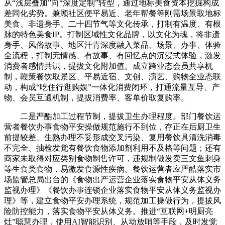
从“浅层叠加”向“深度定制”转型，通过地标美食资本挖掘构成
差同化劣势。兼顾社区便平易近、老年帮餐等刚需场景取地标
美食、非遗身手、二十四节气等文化传承，打制有温度、有根
脉的特色美食IP。打制区域性文化品牌，以文化为魂，将非遗
身手、风俗故事、地区汗青深度融入菜品、场景、办事、体验
全流程，打制无情感、有故事、有回忆点的沉浸式体验，激发
消费者感情共识，提拔文化附加值。成立跨业态会员共享机
制，鞭策餐饮取景区、平易近宿、文创、演艺、购物全业态联
动，构成“吃住行逛购娱”一体化消费闭环，打通流量互导、产
物、会员互通机制，提拔消费率、客单价取复购率。
二是严酷加工过程节制，提拔卫生办理程度。部门餐饮运
营者餐饮办事食物平安操做规范施行不到位，存正在后厨卫生
前提较差、生熟办理不妥形成交叉污染、复用餐饮具清洗消毒
不完全、抽检发觉有餐饮食物添加剂利用不及格等问题；还有
商家未取得对应类别食物制售许可，违规制做发卖三文鱼刺身
等生食类食物，易激发食源性疾病。餐饮运营者应严酷落实市
场监管总局出台的《食物出产运营企业落实食物平安从体义务
监视办理》《餐饮办事连锁企业落实食物平安从体义务监视办
理》等，建立食物平安办理系统，规范加工操做行为，提拔风
险防控能力，落实食物平安从体义务。推进“互联网+明厨亮
灶”聪慧办理，使用AI智能识别、从动放哨等手段，及时发觉