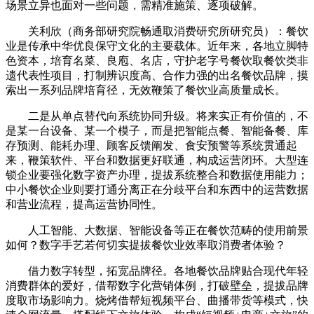
场景立异也面对一些问题，需精准施策、逐项破解。
关利欣（商务部研究院畅通取消费研究所研究员）：餐饮
业是传承中华优良保守文化的主要载体。近年来，各地立脚特
色资本，培育名菜、良庖、名店，守护老字号餐饮取餐饮类非
遗代表性项目，打制辨识度高、合作力强的出名餐饮品牌，摸
索出一系列品牌培育径，无效鞭策了餐饮业高质量成长。
二是从单点替代向系统协同升级。将来实正有价值的，不
是某一台设备、某一个模子，而是把智能点餐、智能备餐、库
存预测、能耗办理、顾客反馈阐发、食安预警等系统贯通起
来，鞭策软件、平台和数据更好联通，构成运营闭环。大型连
锁企业要强化数字资产办理，提拔系统整合和数据使用能力；
中小餐饮企业则要打通分离正在分歧平台和东西中的运营数据
和营业流程，提高运营协同性。
人工智能、大数据、智能设备等正在餐饮范畴的使用前景
如何？数字手艺若何切实提拔餐饮业效率取消费者体验？
借力数字转型，拓宽品牌径。各地餐饮品牌贴合现代年轻
消费群体的爱好，借帮数字化营销体例，打破壁垒，提拔品牌
度取市场影响力。烧烤借帮短视频平台、曲播带货等模式，快