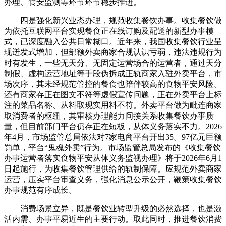
办理、食安监测等环节环节稳步推进。
四是强化新兴业态办理，规范收集餐饮办事。收集餐饮做
为依托互联网平台实现餐食正在线订购及配送的新型办事模
式，已深度融入公共日常糊口。近年来，我国收集餐饮行业呈
现迸发式增加，但部额外卖商家合规认识亏弱，违法违规行为
时有发生，一些无天分、无固定运营场合的运营者，通过天分
制假、虚构运营地址等手段伪拆成正轨商家入驻外卖平台，市
场次序，其未经规范管控的餐食也陪伴较高的食物平安风险。
还有商家存正在图文不符等虚假宣传问题，正在外卖平台上标
注的菜品名称、从料取现实用料不符。外卖平台做为毗连商家
取消费者的枢纽，其审核办理能力间接关系收集餐饮办事质
量，但目前部门平台仍存正在短板，从体义务落实不力。2026
年4月，市场监管总局依法对7家电商平台开出35。97亿元巨额
罚单，平台“鬼魂外卖”行为。市场监管总局发布的《收集餐饮
办事运营者落实食物平安从体义务监视办理》将于2026年6月1
日起施行，为收集餐饮管理供给的轨制保障。应规范外卖商家
运营，压实平台审查义务，强化消息公示公开，鞭策收集餐饮
办事规范有序成长。
消费场景立异，既是餐饮业转型升级的必然选择，也是激
活内需、办事平易近生的主要行动。取此同时，推进餐饮消费