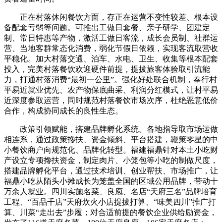
正在村落休闲餐饮方面，存正在运营不变性较差、根本设
备配套亏弱等问题。可推出工做日套餐、亲子研学、团建定
制、常日特惠等产物，激活工做日客流，成长会员制、社群运
营、当地客群常态化消费，弱化节假日依赖，实现客流取营收
平稳化。加大村落交通、泊车、水电、卫生、收集等根本配套
投入，完美村落餐饮欢迎硬件前提，提拔旅客体验取引流能
力，打通村落消费“最初一公里”。强化好处联合机制，奉行村
平易近就业优先、农产物保底曲采、利润分红模式，让村平易
近深度参取运营，同时规范村落餐饮市场次序，杜绝恶意低价
合作，构成协同成长的良性生态。
政策引领赋能，搭建品牌孵化系统。各地指导取市场运做
相连系，通过政策搀扶、资金倾斜、平台搭建，鞭策零星的中
小餐饮商户向规范化、品牌化转型。福建福鼎针对本土小吃财
产设立专项搀扶资金，制定肉片、小笼包等小吃的制做尺度，
搭建品牌孵化平台，通过技术培训、创业帮扶、市场推广，让
福鼎小吃从陌头小摊成长为笼盖全国的区域公用品牌，带动十
万余人就业。四川实施名菜、良庖、名店“天府三名”品牌培育
工程、“百品千店”天府炊火小店提拔打算、“味美四川”推广打
算、川菜“走出去”步履；对合适前提的餐饮企业供给励资金，