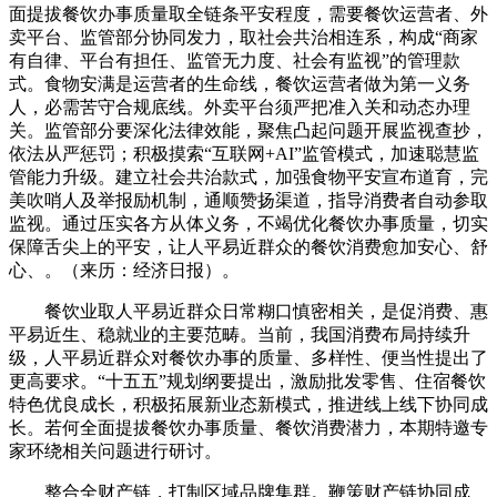
面提拔餐饮办事质量取全链条平安程度，需要餐饮运营者、外
卖平台、监管部分协同发力，取社会共治相连系，构成“商家
有自律、平台有担任、监管无力度、社会有监视”的管理款
式。食物安满是运营者的生命线，餐饮运营者做为第一义务
人，必需苦守合规底线。外卖平台须严把准入关和动态办理
关。监管部分要深化法律效能，聚焦凸起问题开展监视查抄，
依法从严惩罚；积极摸索“互联网+AI”监管模式，加速聪慧监
管能力升级。建立社会共治款式，加强食物平安宣布道育，完
美吹哨人及举报励机制，通顺赞扬渠道，指导消费者自动参取
监视。通过压实各方从体义务，不竭优化餐饮办事质量，切实
保障舌尖上的平安，让人平易近群众的餐饮消费愈加安心、舒
心、。（来历：经济日报）。
餐饮业取人平易近群众日常糊口慎密相关，是促消费、惠
平易近生、稳就业的主要范畴。当前，我国消费布局持续升
级，人平易近群众对餐饮办事的质量、多样性、便当性提出了
更高要求。“十五五”规划纲要提出，激励批发零售、住宿餐饮
特色优良成长，积极拓展新业态新模式，推进线上线下协同成
长。若何全面提拔餐饮办事质量、餐饮消费潜力，本期特邀专
家环绕相关问题进行研讨。
整合全财产链，打制区域品牌集群。鞭策财产链协同成