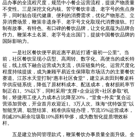
品办事的全流程尺度，规范中小餐企运营流程，提拔产物质量
不变性。三是深挖文化内核。苦守餐饮非遗、老字号的焦点身
手，同时贴合现代健康、便利的消费需求，优化产物形态、立
异消费场景，鞭策非遗身手、老字号文化取现代消费接轨。打
制有故事、有特色、有口碑的餐饮品牌，让文化底蕴为品牌合
作力。鞭策本土名菜、老字号走出国门，提拔中国餐饮品牌的
国际影响力。
一是社区餐饮便平易近惠平易近打通“最初一公里”。当
前，社区餐饮呈现小店型、高周转、数字化、高便当的成长特
征，线上线下融合运营成为支流，供应链集约化、运营尺度化
程度持续提拔，成为兼顾平易近生保障取市场活力的主要餐饮
赛道。江苏水天堂打制“惠丰社区食堂”，建立从农田到餐桌科
学供应链系统，降低了原材料成本、配送成本，食材损耗率节
制正在1。5%以下，同时采用“支撑+企业运营+社区参取”机
制，矫捷用工使人力成本占比降至20%，“堂食+外卖”复合运
营添加营收，开业首月欢迎近1。3万人次。珠海“优特饭堂”以
智能烹调、聪慧结算、精准供应链办理，节流35%运营成本，
削减20%厨余垃圾取10%原料华侈，成为数智化提质增效标
杆。
五是建立协同管理款式，鞭策餐饮办事质量全面升级。全