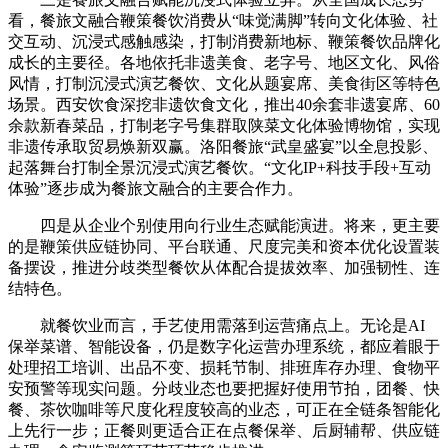
看，餐旅文融合鞭策餐饮消费从“味觉满脚”转向文化体验、社
交互动、沉浸式感触感染，打制消费新地标、鞭策餐饮品牌化
成长的主要径。各地依托非遗美食、老字号、地区文化、风俗
风情，打制沉浸式演艺餐饮、文化从题宴席、美食街区等特色
场景。西安饮食深挖非遗饮食文化，推出40余套非遗宴席、60
余款新春菜品，打制老字号集群取陕菜文化体验博物馆，实现
非遗传承取贸易焕新双赢。洛阳餐旅“武皇盛宴”以全息投影、
起落舞台打制全景沉浸式演艺餐饮。“文化IP+科技手段+互动
体验”逐步成为餐旅文融合的主要合作力。
四是从企业个别使用向行业生态赋能演进。将来，更主要
的是鞭策供应链协同、平台联通、尺度完美和资本优化设置装
备摆设，推进分歧类型餐饮从体配合提拔效率、加强韧性、连
结特色。
就餐饮业而言，手艺使用需落到运营痛点上。无论是AI
保举菜谱、智能设备，仍是数字化运营办理系统，都应着眼于
处理招工培训、出品不变、损耗节制、排班库存办理、食物平
安预警等现实问题。分歧业态也要把握好使用节拍，团餐、快
餐、茶饮咖啡等尺度化程度较高的业态，可正在全链条智能化
上先行一步；正餐则更适合正在点餐保举、后厨辅帮、供应链