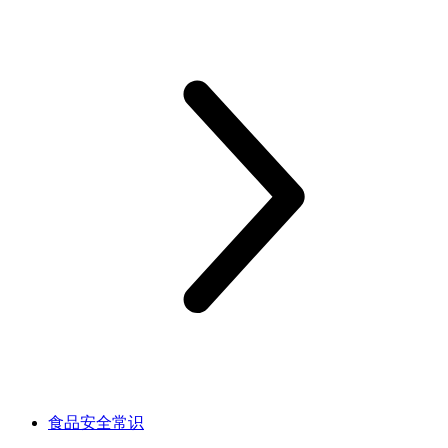
食品安全常识