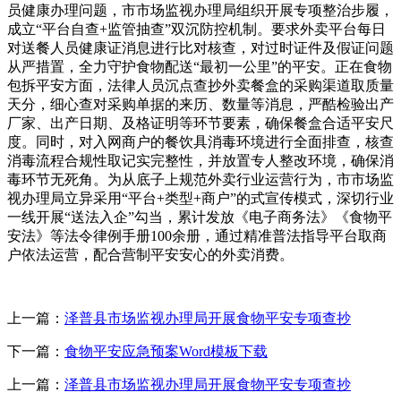
员健康办理问题，市市场监视办理局组织开展专项整治步履，
成立“平台自查+监管抽查”双沉防控机制。要求外卖平台每日
对送餐人员健康证消息进行比对核查，对过时证件及假证问题
从严措置，全力守护食物配送“最初一公里”的平安。正在食物
包拆平安方面，法律人员沉点查抄外卖餐盒的采购渠道取质量
天分，细心查对采购单据的来历、数量等消息，严酷检验出产
厂家、出产日期、及格证明等环节要素，确保餐盒合适平安尺
度。同时，对入网商户的餐饮具消毒环境进行全面排查，核查
消毒流程合规性取记实完整性，并放置专人整改环境，确保消
毒环节无死角。为从底子上规范外卖行业运营行为，市市场监
视办理局立异采用“平台+类型+商户”的式宣传模式，深切行业
一线开展“送法入企”勾当，累计发放《电子商务法》《食物平
安法》等法令律例手册100余册，通过精准普法指导平台取商
户依法运营，配合营制平安安心的外卖消费。
上一篇：
泽普县市场监视办理局开展食物平安专项查抄
下一篇：
食物平安应急预案Word模板下载
上一篇：
泽普县市场监视办理局开展食物平安专项查抄