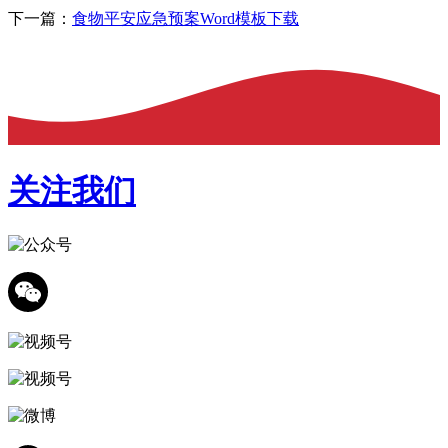
下一篇：
食物平安应急预案Word模板下载
关注我们