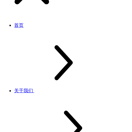
首页
关于我们