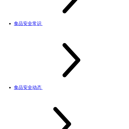
食品安全常识
食品安全动态