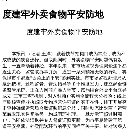
度建牢外卖食物平安防地
度建牢外卖食物平安防地
本报讯 （记者 王洋） 跟着快节拍糊口成为常态，成为不
成或缺的饮食选择。但取此同时，外卖食物平安问题偶有发
生，一直牵动着神经。本年以来，市市场监视办理局聚焦平易
近生关心，监管取办事并沉，通过一系列精准无效的行动，将
保障市平易近“舌尖上的平安”落到实处。市市场监视办理局从
泉源把控、过程监管、普法指导等多个维度发力，建立起全链
条监管系统。正在入网商户准入环节，该局结合外卖平台立异
成立“三审三查”机制，对入驻商户实施全流程天分核验：线上
严酷核查停业执照取食物运营许可证的实正在性，线下开展突
击查抄确保运营场合取证照消息分歧，同时动态比对商户运营
范畴取现实售卖品类，构成闭环办理。一旦发觉证照过时商
户，当即依法清退并专人督促证照更新，为市平易近建牢第一
道平安樊篱。外卖配送环节的平安同样至关主要。针对送餐人