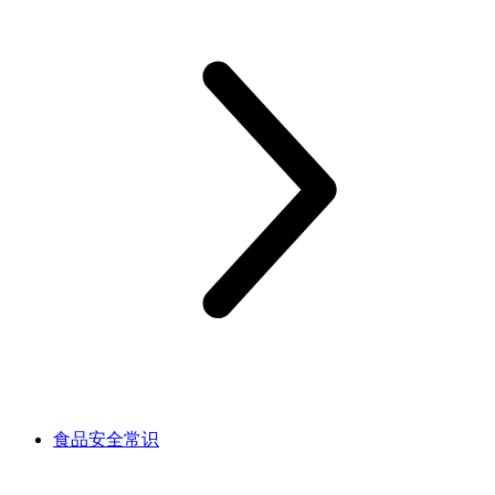
食品安全常识