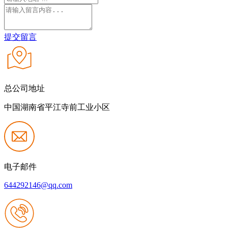
提交留言
总公司地址
中国湖南省平江寺前工业小区
电子邮件
644292146@qq.com