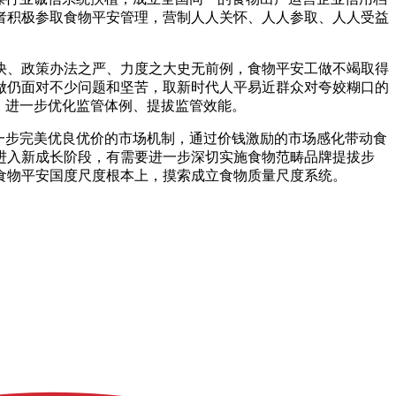
者积极参取食物平安管理，营制人人关怀、人人参取、人人受益
、政策办法之严、力度之大史无前例，食物平安工做不竭取得
做仍面对不少问题和坚苦，取新时代人平易近群众对夸姣糊口的
，进一步优化监管体例、提拔监管效能。
一步完美优良优价的市场机制，通过价钱激励的市场感化带动食
进入新成长阶段，有需要进一步深切实施食物范畴品牌提拔步
食物平安国度尺度根本上，摸索成立食物质量尺度系统。