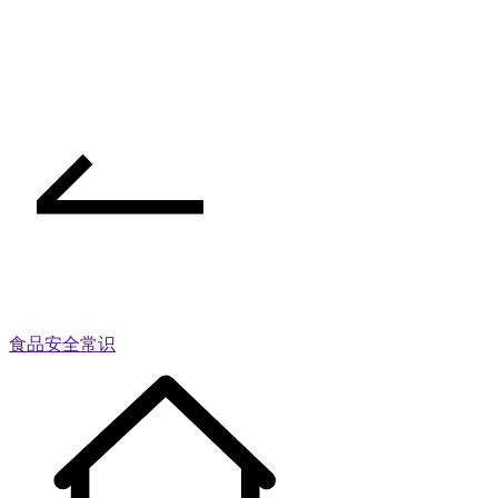
食品安全常识