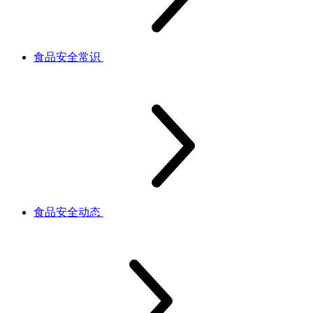
食品安全常识
食品安全动态