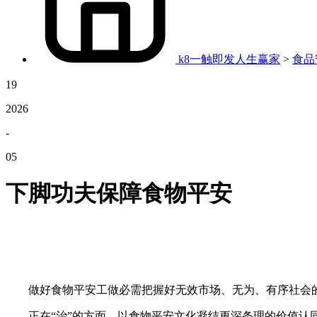
k8一触即发人生赢家
>
食品
19
2026
-
05
下脚功夫保障食物平安
做好食物平安工做必需把握好无效市场、无为、有序社会的辩
正在“治”的方面，以食物平安文化凝结更深条理的价值认同