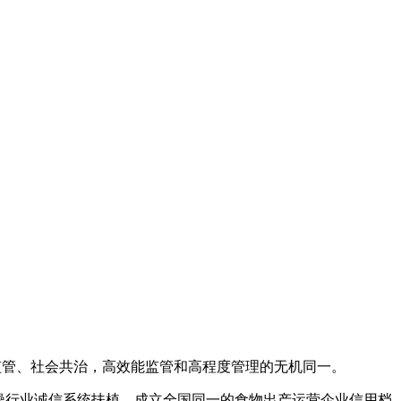
监管、社会共治，高效能监管和高程度管理的无机同一。
操行业诚信系统扶植，成立全国同一的食物出产运营企业信用档