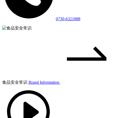
0730-6321888
食品安全常识
Brand Information