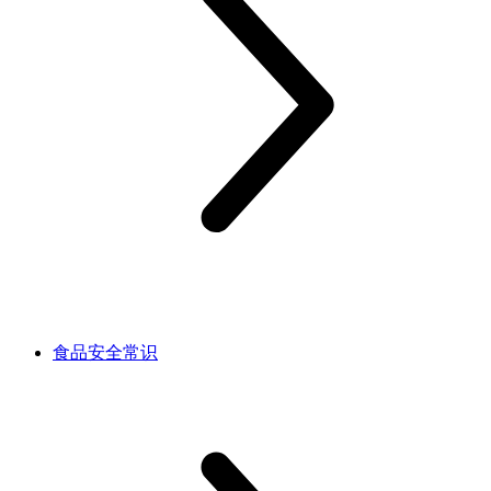
食品安全常识