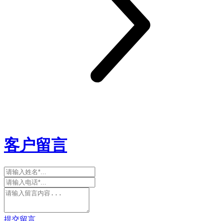
客户留言
提交留言