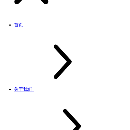
首页
关于我们