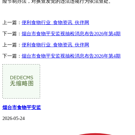
险节制办法，对换查发觉的违法违规行为依法查处。
上一篇：
便利食物行业_食物资讯_伙伴网
下一篇：
烟台市食物平安监视抽检消息布告2026年第4期
上一篇：
便利食物行业_食物资讯_伙伴网
下一篇：
烟台市食物平安监视抽检消息布告2026年第4期
烟台市食物平安监
2026-05-24