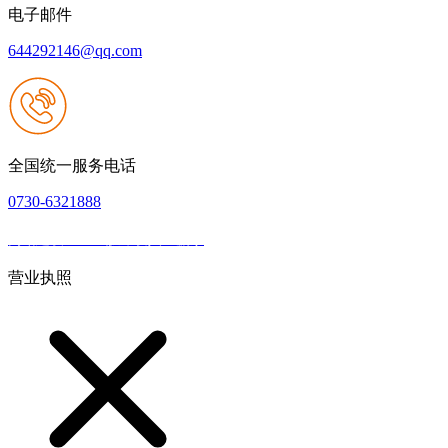
电子邮件
644292146@qq.com
全国统一服务电话
0730-6321888
网站建设：k8一触即发人生赢家
|
网站地图
本网站支持IPV6
营业执照