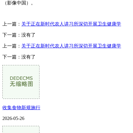
（影像中国）。
上一篇：
关于正在新时代农人讲习所深切开展卫生健康学
下一篇：没有了
上一篇：
关于正在新时代农人讲习所深切开展卫生健康学
下一篇：没有了
收集食物新规施行
2026-05-26