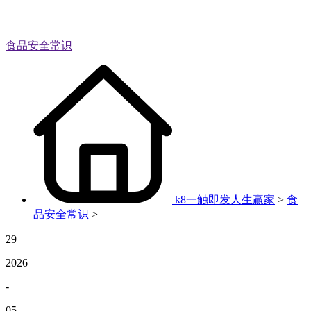
食品安全常识
k8一触即发人生赢家
>
食
品安全常识
>
29
2026
-
05