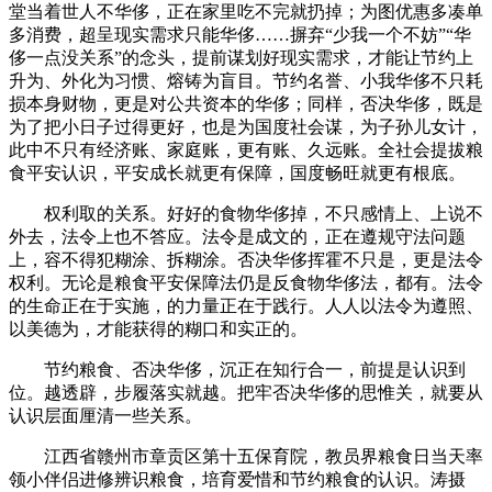
堂当着世人不华侈，正在家里吃不完就扔掉；为图优惠多凑单
多消费，超呈现实需求只能华侈……摒弃“少我一个不妨”“华
侈一点没关系”的念头，提前谋划好现实需求，才能让节约上
升为、外化为习惯、熔铸为盲目。节约名誉、小我华侈不只耗
损本身财物，更是对公共资本的华侈；同样，否决华侈，既是
为了把小日子过得更好，也是为国度社会谋，为子孙儿女计，
此中不只有经济账、家庭账，更有账、久远账。全社会提拔粮
食平安认识，平安成长就更有保障，国度畅旺就更有根底。
权利取的关系。好好的食物华侈掉，不只感情上、上说不
外去，法令上也不答应。法令是成文的，正在遵规守法问题
上，容不得犯糊涂、拆糊涂。否决华侈挥霍不只是，更是法令
权利。无论是粮食平安保障法仍是反食物华侈法，都有。法令
的生命正在于实施，的力量正在于践行。人人以法令为遵照、
以美德为，才能获得的糊口和实正的。
节约粮食、否决华侈，沉正在知行合一，前提是认识到
位。越透辟，步履落实就越。把牢否决华侈的思惟关，就要从
认识层面厘清一些关系。
江西省赣州市章贡区第十五保育院，教员界粮食日当天率
领小伴侣进修辨识粮食，培育爱惜和节约粮食的认识。涛摄