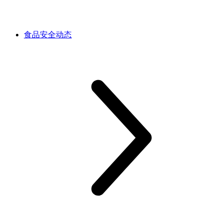
食品安全动态