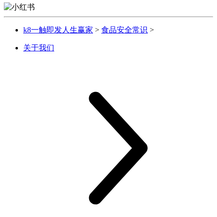
k8一触即发人生赢家
>
食品安全常识
>
关于我们