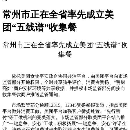
常州市正在全省率先成立美
团“五线谱”收集餐
常州市正在全省率先成立美团“五线谱”收
集餐
依托美团食物平安政企协同共治平台，由美团平台向市场
监管部分开通权限，全时共享骑手评价、消费者赞扬、“明厨
亮灶”商户安拆环境等共享数据，并授权市场监管部分间接向
收集餐饮商户推送监管通知。
市场监管部分通顺12315、12345赞扬举报渠道，指点美团
平台做好消费工做。美团平台加强客户赞扬处置、“先行赔
付”等工做机制的完美落实。市场监管部分取美团平台结合推
广“一键息争、安心”工做，积极拓展“一键息争、安心”许诺企
业，消费者正在消费过程中取运营者发生消费胶葛，可通过扫