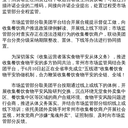
描许诺企业的二维码，间接向许诺企业提出，处置过程受市场
监管部分全程监管。
市场监管部分取美团平台结合开展合规提示督促工做，向
收集餐饮商户推送政策律例解读、开展线上线下培训；市场监
管部分对查实存正在违法违规行为的收集餐饮商户，联动美团
平台分类分级采纳期限整改、置休、下线等办法进行协同措
置。
为深切落实《收集运营者落实食物平安从体义务》，推进
收集餐饮食物平安的多方协同共治，常州市市场监管局结合美
团平台，于6月10日起正在全省率先成立“五线谱”收集餐饮食
物平安协做机制，合力鞭策收集餐饮食物平安的全链、全域！
市场监管部分取美团平台按期通过线上或线下的体例，开
展收集餐饮食物平安风险研判交换，沉点环绕无堂食外卖集中
区、餐饮集中区等区域的商户合规环境、食物平安风险问题进
行会商，推进从体义务落实。并结合市场监管部分组织线上或
线下培训；依托美团外卖骑手对常州市收集餐饮商户开展社会
监视，对发觉商户涉嫌“鬼魂外卖”、证照制假、及时向市场监
管部分反馈。