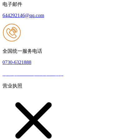
电子邮件
644292146@qq.com
全国统一服务电话
0730-6321888
网站建设：k8一触即发人生赢家
|
网站地图
本网站支持IPV6
营业执照