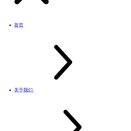
首页
关于我们