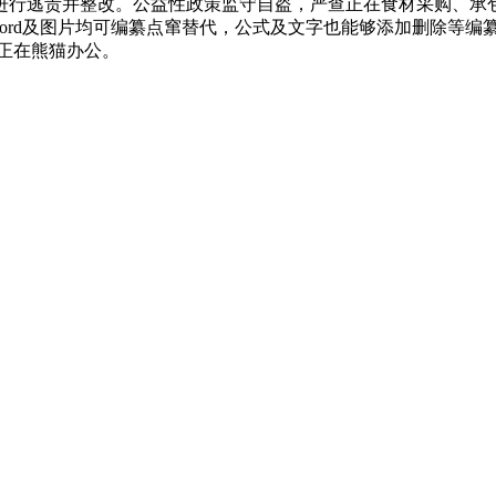
进行逃责并整改。公益性政策监守自盗，严查正在食材采购、承
word及图片均可编纂点窜替代，公式及文字也能够添加删除等编
板就正在熊猫办公。