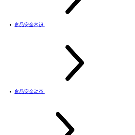
食品安全常识
食品安全动态