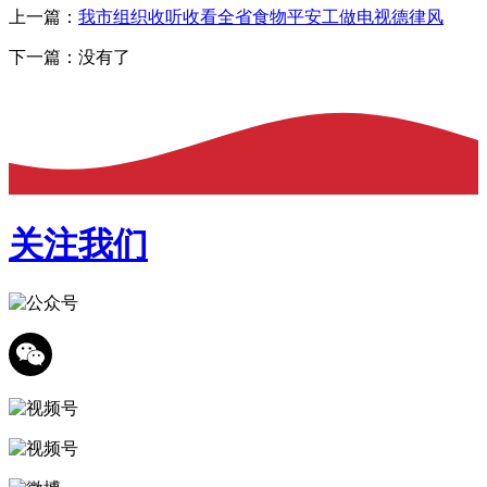
上一篇：
我市组织收听收看全省食物平安工做电视德律风
下一篇：没有了
关注我们