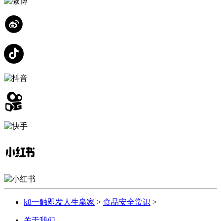
k8一触即发人生赢家
>
食品安全常识
>
关于我们