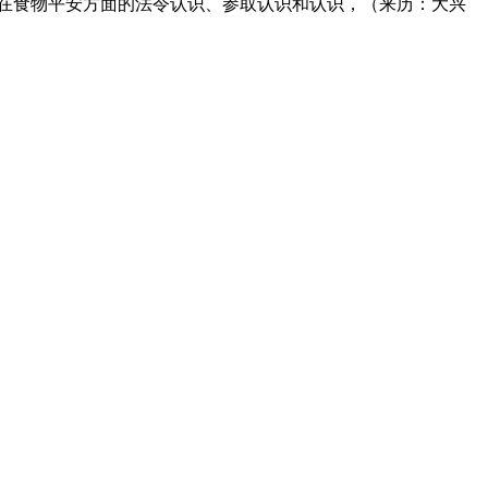
众正在食物平安方面的法令认识、参取认识和认识，（来历：大兴