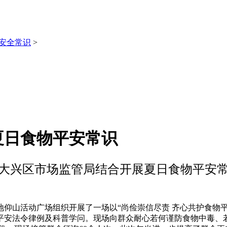
安全常识
>
夏日食物平安常识
大兴区市场监管局结合开展夏日食物平安
山活动广场组织开展了一场以“尚俭崇信尽责 齐心共护食物平
平安法令律例及科普学问。现场向群众耐心若何谨防食物中毒、