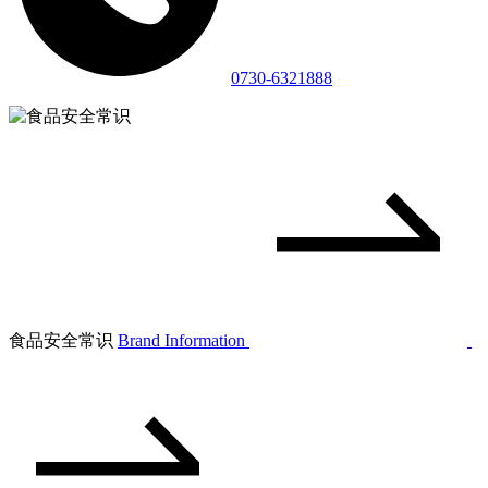
0730-6321888
食品安全常识
Brand Information