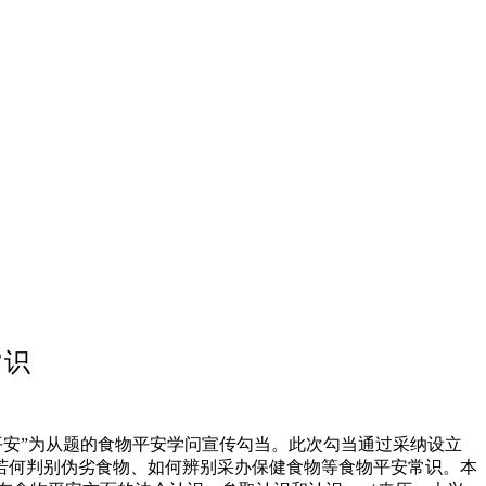
常识
安”为从题的食物平安学问宣传勾当。此次勾当通过采纳设立
若何判别伪劣食物、如何辨别采办保健食物等食物平安常识。本