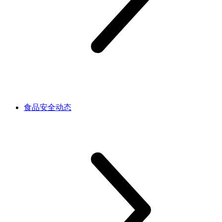
食品安全动态