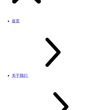
首页
关于我们