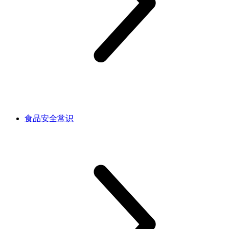
食品安全常识