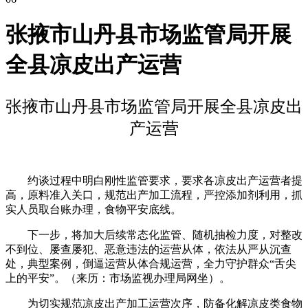
张掖市山丹县市场监管局开展
全县凉皮出产运营
张掖市山丹县市场监管局开展全县凉皮出
产运营
约谈过程中明白刚性监管要求，要求各凉皮出产运营者提
高，原料准入关口，规范出产加工流程，严控添加剂利用，抓
实人员取台账办理，食物平安底线。
下一步，将加大后续常态化监管、随机抽检力度，对整改
不到位、屡查屡犯、恶意违法的运营从体，依法从严从沉查
处，典型案例，倒逼运营从体合规运营，全力守护群众“舌尖
上的平安”。（来历：市场监视办理局网坐）。
为切实规范凉皮出产加工运营次序，防备化解凉皮类食物