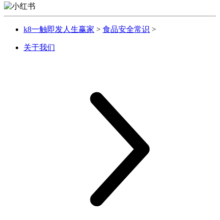
k8一触即发人生赢家
>
食品安全常识
>
关于我们