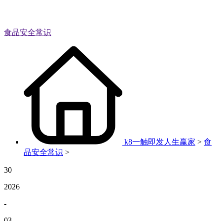
食品安全常识
k8一触即发人生赢家
>
食
品安全常识
>
30
2026
-
03