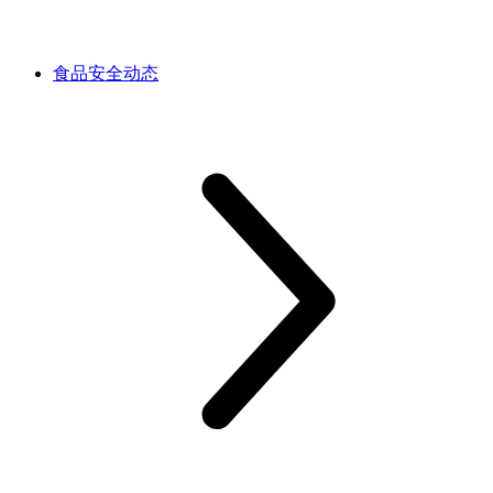
食品安全动态