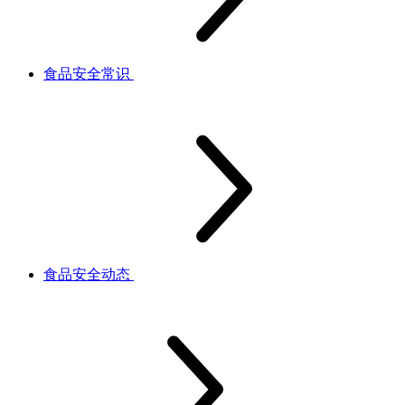
食品安全常识
食品安全动态