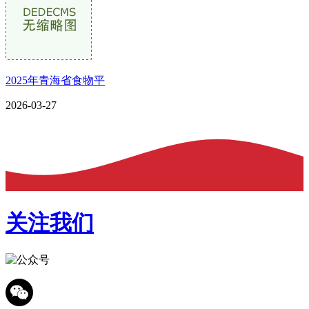
2025年青海省食物平
2026-03-27
关注我们