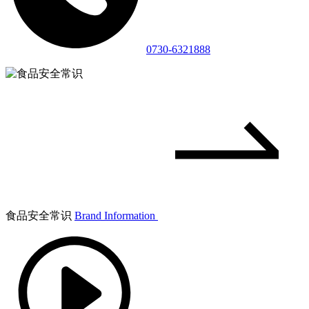
0730-6321888
食品安全常识
Brand Information