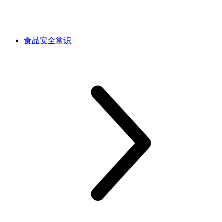
食品安全常识