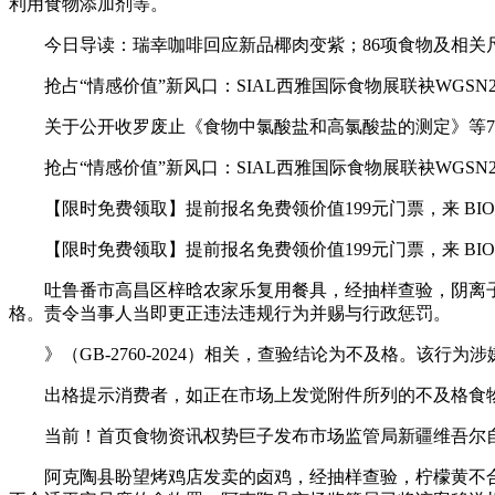
利用食物添加剂等。
今日导读：瑞幸咖啡回应新品椰肉变紫；86项食物及相关尺度4
抢占“情感价值”新风口：SIAL西雅国际食物展联袂WGSN2
关于公开收罗废止《食物中氯酸盐和高氯酸盐的测定》等7
抢占“情感价值”新风口：SIAL西雅国际食物展联袂WGSN2
【限时免费领取】提前报名免费领价值199元门票，来 BIOFA
【限时免费领取】提前报名免费领价值199元门票，来 BIOFA
吐鲁番市高昌区梓晗农家乐复用餐具，经抽样查验，阴离子合成洗
格。责令当事人当即更正违法违规行为并赐与行政惩罚。
》（GB-2760-2024）相关，查验结论为不及格。该行
出格提示消费者，如正在市场上发觉附件所列的不及格食物
当前！首页食物资讯权势巨子发布市场监管局新疆维吾尔自治区
阿克陶县盼望烤鸡店发卖的卤鸡，经抽样查验，柠檬黄不合适《食