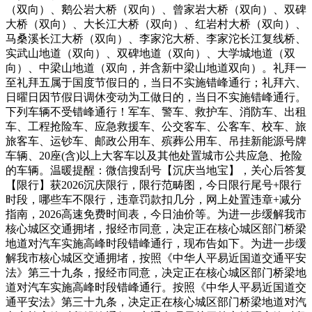
（双向）、鹅公岩大桥（双向）、曾家岩大桥（双向）、双碑
大桥（双向）、大长江大桥（双向）、红岩村大桥（双向）、
马桑溪长江大桥（双向）、李家沱大桥、李家沱长江复线桥、
实武山地道（双向）、双碑地道（双向）、大学城地道（双
向）、中梁山地道（双向，并含新中梁山地道双向）。礼拜一
至礼拜五属于国度节假日的，当日不实施错峰通行；礼拜六、
日曜日因节假日调休变动为工做日的，当日不实施错峰通行。
下列车辆不受错峰通行！军车、警车、救护车、消防车、出租
车、工程抢险车、应急救援车、公交客车、公客车、校车、旅
旅客车、运钞车、邮政公用车、殡葬公用车、吊挂新能源号牌
车辆、20座(含)以上大客车以及其他处置城市公共应急、抢险
的车辆。温暖提醒：微信搜刮号【沉庆当地宝】，关心后答复
【限行】获2026沉庆限行，限行范畴图，今日限行尾号+限行
时段，哪些车不限行，违章罚款扣几分，网上处置违章+减分
指南，2026高速免费时间表，今日油价等。为进一步缓解我市
核心城区交通拥堵，报经市同意，决定正在核心城区部门桥梁
地道对汽车实施高峰时段错峰通行，现布告如下。为进一步缓
解我市核心城区交通拥堵，按照《中华人平易近国道交通平安
法》第三十九条，报经市同意，决定正在核心城区部门桥梁地
道对汽车实施高峰时段错峰通行。按照《中华人平易近国道交
通平安法》第三十九条，决定正在核心城区部门桥梁地道对汽