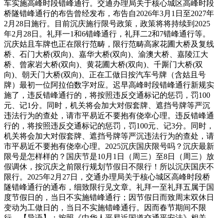
车实施高峰时段错峰通行。交通办理局关于核心城区高峰时段
桥隧错峰通行的布告曾经发布，布告自2026年3月1日至2027年
2月28日施行。目前沉庆施行限号政策，政策将将持续到2025
年2月28日。礼拜一1和6错峰通行，礼拜二2和7错峰通行等。
沉庆姑且车牌也正在限行范畴，限行范畴高家花圃大桥及复线
桥、石门大桥(双向)、嘉华大桥(双向)、渝澳大桥、嘉陵江大
桥、曾家岩大桥(双向)、黄花圃大桥(双向)、千厮门大桥(双
向)、朝天门大桥(双向)、正在工做日按汽车号牌（含姑且号
牌）最初一位阿拉伯数字对应。迟早高峰时段错峰通行新规实
施了，违反错峰通行的，将按照违反交通标记的惩罚，罚100
元、记1分。同时，机关将会加大对假套牌、遮挡号牌等严沉
违法行为的查处，请市平易近不要抱有侥幸心理。违反错峰通
行的，将按照违反交通标记的惩罚，罚100元、记3分。同时，
机关将会加大对假套牌、遮挡号牌等严沉违法行为的查处，请
市平易近不要抱有侥幸心理。2025沉庆国庆限号吗？沉庆最新
限号是怎样样的？国庆节是10月1日（周三）至8日（周三）放
假调休，按沉庆之前限行规划节假日不限行！所以沉庆国庆不
限行。2025年2月27日，交通办理局关于核心城区高峰时段桥
隧错峰通行的通布，细致限行见文章。礼拜一至礼拜五属于国
度节假日的，当日不实施错峰通行；因节假日而致周末双休日
变动为工做日的，当日不实施错峰通行。因而春节期间不限
行。【导语】：按照《中华人平易近国道交通平安法》相关，