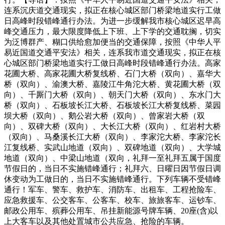
连系沉庆道交通现实，拟正在核心城区部门桥梁地道实行工做
日高峰时段错峰通行办法。为进一步缓解我市核心城区迟早高
峰交通压力，最大限度降低上下班、上下学的交通耽搁，切实
为泛博群产、糊口供给愈加便当的交通保障，按照《中华人平
易近国道交通平安法》相关，连系我市道交通现实，拟正在核
心城区部门桥梁地道实行工做日高峰时段错峰通行办法。高家
花圃大桥、高家花圃大桥复线桥、石门大桥（双向）、嘉华大
桥（双向）、渝澳大桥、嘉陵江牛角沱大桥、黄花圃大桥（双
向）、千厮门大桥（双向）、朝天门大桥（双向）、东水门大
桥（双向）、石板坡长江大桥、石板坡长江大桥复线桥、菜园
坝大桥（双向）、鹅公岩大桥（双向）、曾家岩大桥（双
向）、双碑大桥（双向）、大长江大桥（双向）、红岩村大桥
（双向）、马桑溪长江大桥（双向）、李家沱大桥、李家沱长
江复线桥、实武山地道（双向）、双碑地道（双向）、大学城
地道（双向）、中梁山地道（双向，礼拜一至礼拜五属于国度
节假日的，当日不实施错峰通行；礼拜六、日曜日因节假日调
休变动为工做日的，当日不实施错峰通行。下列车辆不受错峰
通行！军车、警车、救护车、消防车、出租车、工程抢险车、
应急救援车、公交客车、公客车、校车、旅旅客车、运钞车、
邮政公用车、殡葬公用车、吊挂新能源号牌车辆、20座(含)以
上大客车以及其他处置城市公共应急、抢险的车辆。