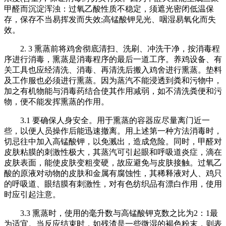
甲醛而沉淀浑浊：过氧乙酸性质不稳定，须遮光密闭低温保
存，保存不当易挥发而失效;高锰酸钾见光、咽湿易氧化而失
效。
2. 3 熏蒸前将鸡舍彻底清扫、洗刷、冲洗干净，按消毒程
序进行消毒，熏蒸是消毒程序的最后一道工序。养鸡设备、有
关工具也应经清洗、消毒、再清洗后搬入鸡舍进行熏蒸。垫料
及工作服也必须进行熏蒸。因为蒸汽不能浸透到粪和污物中，
加之有机物能与消毒药结合使其作用减弱，如不清洗粪便和污
物，便不能发挥熏蒸的作用。
3.1 要确保人身安全。用于熏蒸的容器应尽量离门近一
些，以便人员操作后能迅速撤离。用上述第一种方法消毒时，
切忌往中加入高锰酸钾，以免溅出，造成危险。同时，甲醛对
皮肤粘膜的刺激性极大，其蒸汽可引起眼和呼吸道炎症，滴在
皮肤表面，能使皮肤变粗变硬，故应避免与皮肤接触。过氧乙
酸的原液对动物的皮肤和金属有腐蚀性，其稀释液对人、鸡只
的呼吸道、眼结膜有刺激性，对有色纺织品有漂白作用，使用
时应引起注意。
3.3 熏蒸时，使用的毫升数与高锰酸钾克数之比为2：1最
为适宜。当反应结束时，如残渣是一些微湿的褐色粉末，则表