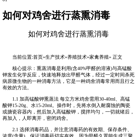
如何对鸡舍进行蒸熏消毒
如何对鸡舍进行蒸熏消毒
当前位置:首页»生产技术»养殖技术»家禽养殖» 正文
核心提示：熏蒸消毒是利用(含40%甲醛的溶液)与高锰酸
钾发生化学反应，快速地释放出甲醛气体，经过一定时间杀死
病原微生物的一种消毒方法，它是一种鸡舍消毒常用而且行之
有效的方法。
1.1 加高锰酸钾熏蒸法 每立方米鸡舍需用30-40ml、高锰
酸钾15-20g、水15-20ml。操作时，先将水倒入耐腐蚀的陶瓷
或搪瓷容器内，然后加入高锰酸钾，搅拌均匀，一切就绪后，
再加入，人即离开，密闭鸡舍。
2.1 选择消毒药品，并注意消毒药的有效期、保存条件、
浓度(含量)，保证消毒药切实有效。因为甲醛久置能生成三聚