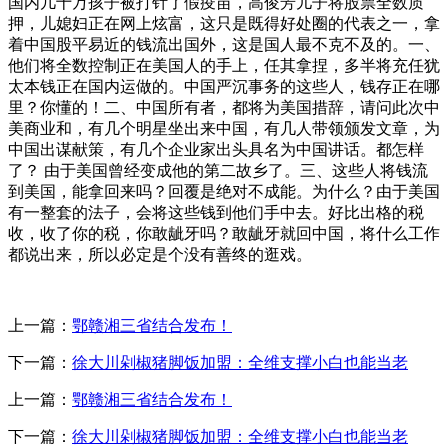
国内几十万孩子被打针了假疫苗，高俊芳儿子将股票全数质
押，儿媳妇正在网上炫富，这只是既得好处圈的代表之一，拿
着中国股平易近的钱流出国外，这是国人最不克不及的。一、
他们将全数控制正在美国人的手上，任其拿捏，多半将充任犹
太本钱正在国内运做的。中国严沉事务的这些人，钱存正在哪
里？你懂的！二、中国所有者，都将为美国措辞，请问此次中
美商业和，有几个明星坐出来中国，有几人带领颁发文章，为
中国出谋献策，有几个企业家出头具名为中国讲话。都怎样
了？ 由于美国曾经变成他的第二故乡了。三、这些人将钱流
到美国，能拿回来吗？回覆是绝对不成能。为什么？由于美国
有一整套的法子，会将这些钱到他们手中去。好比出格的税
收，收了你的税，你敢龇牙吗？敢龇牙就回中国，将什么工作
都说出来，所以必定是个没有善终的逛戏。
上一篇：
鄂赣湘三省结合发布！
下一篇：
徐大川剁椒猪脚饭加盟：全维支撑小白也能当老
上一篇：
鄂赣湘三省结合发布！
下一篇：
徐大川剁椒猪脚饭加盟：全维支撑小白也能当老