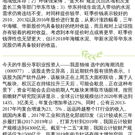
地域低库存；2）环保强束缚，“蓝天和”规定沉点区域初次笼
盖长三角等部门华东市场；3）华东持续生齿流入带动的水泥
需求仍将连结不变。对同样提价较早、旺季价钱表示较好的
2010、2013以及2016年股价进行复盘，从累计涨跌幅看，三年
中海螺、华新股价均具备较好的绝对收益，而且相对上证综指
亦有较着的相对收益。考虑到本年提价时点或将更早、旺季价
钱弹性也无望更大，估计2018年海螺水泥、华新水泥等华东水
泥股仍将具备较好的收益。
今天的牛股分享职业投资人——我是独倾 选中的海潮消息
（000977），该股走势立异高，且近期软件股有强势表示。1
该股为国产软件品种，该板块正在上周五大面积联动，属于人
气板块。权沉正在持续拉升三天后，可能会歇息，正在这种布
景下，资金可能会去启动前期人气板块来博取市场眼球。按照
前瞻财产研究院演讲显示，全球云计较规模估计2020年将达到
1435。3亿美元，年复合增加率达22%。同时，公有云2013-
2017年均复合增速为23。5%，远远跨越整个IT行业的收入。
就国内来看，2017年工业和消息化部就印发《云计较成长三年
步履打算(2017-2019年)》，打算方针到2019年，我国云计较财
产规模达到4300亿元。截至“十二五”末期，我国云计较财产规
模还仅为1500亿元，距离2019年的方针还有很大增加空间。正