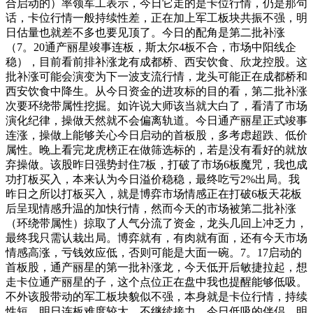
合启动的）率领军工表示，今日它走的是卡位行情，仍是那句
话，卡位行情一般持续性差，正在加上军工板块共振不强，明
日估量也就差不多也要见顶了。今日的配角是第二批补涨
（7。20通产丽星竣事连板，斯太尔4板不合，市场中阳线企
稳），目前看前排补涨龙有成都桥、西安饮食、欣龙控股。这
批补涨可能会演变为下一波支流行情，龙头可能正在成都桥和
西安饮食中降生。从今日资金的进攻标的目的看，第二批补涨
次要环绕带属性挖掘。如许说大师该当就大白了，看清了市场
演化纪律，操做天然就不会偏离轨道。今日通产丽星正式竣事
连涨，操做上能够关心今日启动的首板股，多考虑超跌、低价
属性。晚上看完龙虎榜正在做筛选标的，若是没有看好的就放
弃操做。该股昨日强势封住7板，打破了市场6板魔咒，我也成
功打板买入，本来认为今日溢价稳稳，最终吃亏2%出局。我
昨日之所以打板买入，就是博弈市场情感正在打破6板天花板
后呈现情感升温的加快行情，然而今天的市场被第二批补涨
（环绕带属性）掠取了人气分流了资金，龙头几回上冲乏力，
最终我只需认栽出局。博弈就有，有肉就有面，还有今天市场
情感高涨，亏钱效应低，否则可能是大面一碗。7。17启动的
首板股，通产丽星的第一批补涨龙，今天低开后敏捷拉起，想
走卡位通产丽星的子，这个点位正在盘中我也提醒能够低吸。
不外该股带动的军工板块貌似不强，本身就是卡位行情，持续
性短，明日连板难度较大，不继续接力。今日低吸的伴侣，明