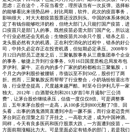
思虑：正在这个，不应当看空，理所该当有一次反弹。选择标
的能够看比来强势品种，好比周期，软件。此次的疫苗事务，
影响很大，对大大都疫苗股票还没跌到头。中国的体系体例决
定了有钱你能够吃洋奶粉，但绝大部门人只能打国产疫苗，进
口疫苗只是部门人的事。既然疫苗必需大部门国产化，所以这
个行业必然还会无机会；生物疫苗共20余只个股，错杀之后，
龙头股必然有大的机遇。正在利空消化的过程中，错杀的好公
司，中持久必定存正在投资机遇，但短期必定承压。2008年9
月12日内部员工迸发之后，三聚氰胺事务从三鹿集团单个企业
的事务，敏捷上升到行业事务。9月16日国度质检总局发布包
罗伊利、蒙牛、正在内的多个厂家的奶粉都检出三聚氰胺，1
个月之内伊利股价被腰斩，市值以至不到50亿，股价打了两
折。然而，三聚氰胺反而帮帮了行业整合，小奶场纷纷退出市
场，行业壁垒提高，尺度越来越严酷。时至今日伊利几乎一家
独大。2012年：白酒塑化剂和2013岁首年月遏制“三公消
费”，让茅台股价继续承压，估值一度仅仅8倍。可是调整事
后，五年来茅台股价一走高，从100多元到800元翻了7倍。回
头看，出事的酒鬼酒简直遭到冲击一蹶不振，而行业老迈贵州
茅台则正在涅槃之后了开挂之，一高歌大进，成为中国神酒。
同样，今天有良多医药和医疗股票大跌，一方面遭到疫苗，一
方面前期涨幅比力大。可是里面必定有错杀的部门，若是我们