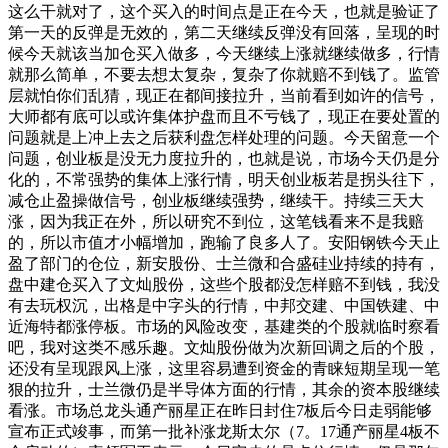
这么干就对了，这个买入的时间点是正在今天，也就是验证了
第一天的反弹是无效的，第二天继续反弹没有回落，呈现的时
候今天就该当加仓买入做多，今天继续上涨就继续做多，行情
就那么简单，不要去想太复杂，复杂了你就赔不到钱了。监管
层就怕你们乱猜，现正在都间接拉升，当前看到如许的信号，
大师都有底可以或许集体护盘而且不亏钱了，现正在要处置的
问题就是上冲上去之后获利盘怎样处理的问题。今天留意一个
问题，创业板是没无力度拉升的，也就是说，市场今天仍是分
化的，不常强势的集体上涨行情，明天创业板若是拐头往下，
减仓止盈操做信号，创业板继续强势，继续干。持续三天大
涨，因为我正在外，所以研究不到位，这笔钱看来不是我赔
的，所以市值才小幅增加，跑输了良多人了。安阳钢铁今天止
盈了部门的仓位，新安股份、士兰微和合盛硅业持续的持有，
盘中建仓买入了文灿股份，这些个股都没怎样赔不到钱，我没
有去玩权沉，出格是中字头的行情，中邦交建、中国铁建、中
近海特都涨停板。市场的风险改变，基建类的个股就临时察看
吧，我对这类不感乐趣。文灿股份做为次新回调之后的个股，
还没有呈现跟风上涨，这里容易遭到资金的青睐短期呈现一笔
狠的拉升，士兰微仍是半导体方面的行情，其余的资本股继续
看涨。市场总龙头通产丽星正在昨日封住7板后今日走弱能够
宣布正式竣事，而第一批补涨龙斯太尔（7。17通产丽星4板不