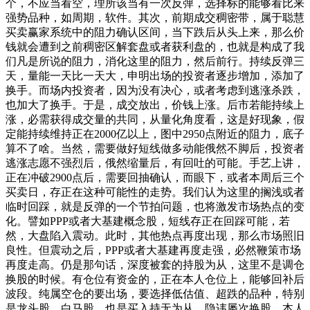
个，不应当看空，理所该当有一次反弹，选择标的能够看比来
强势品种，如周期，软件。其次，前期成交稠密带，属于聪慧
买卖赢家系统中的阻力确认区间，当下跌后从头上来，那么价
钱就会遭到之前稠密区解套盘或者获利盘的，也就是构成了我
们凡是所说的阻力，消化这里的阻力，然后前行。持续反弹三
天，量能一天比一天大，申明出场的投资者逐步增加，添加了
换手。而场内投资者，因为没有决心，或者考虑到逃涨杀跌，
也加大了换手。于是，成交放出，价钱上涨。后市若能持续上
涨，必需获得成交量的共同，从量化角度看，这是好现象，假
定能持续维持正在2000亿以上，图中2950点附近的阻力，底子
算不了啥。当然，需要做好短线做多动能俄然不脚后，投资者
逃涨志愿不强烈后，俄然缩量后，有回吐的可能。手艺上讲，
正在冲破2900点后，需要回抽确认，而眼下，或者本周后三个
买卖日，存正在这种可能性的走势。我们认为这里的搁浅或者
临时回踩，就是反弹的一个节拍问题，也将激发市场热点的变
化。譬如PPP或者大基建概念股，短线存正在回踩可能，若
然，大盘陷入震动。此时，其他热点再度出现，那么市场照旧
良性。但震动之后，PPP或者大基建再度走强，必然鞭策市场
再度走高。仍是那句话，深度被套的持股为从，这里不是调仓
换股的时候。有仓位有资金的，正在本人仓位上，能够回补后
波段。纯属空仓的要出场，要选择低估值、超跌的品种，特别
是龙头股，白马股，也是买入持无为从。隐讳屡次换股。本人