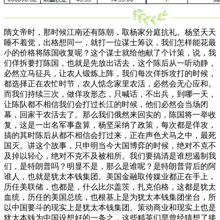
隋文帝时，那时候江南还有陈朝，取杨家分庭抗礼。杨坚天天
睡不着觉，出格想同一，就打一位谋士筹议，我们怎样能花最
小的价格将陈国收复呢？这个谋士就给他献了个计策，说，我
们佯拆要打陈国，也就是先放出话去，这个陈后从一听动静，
必然立马征兵，让农人锻炼上阵，我们每次佯拆攻打的时候，
都选择正在农忙时节，农人惦念家里农活，必然会无心应和。
而我们持续三次，做佯攻形态，只喊话，不出兵，到哪一天，
让陈队都不相信我们会打过长江的时候，他们必然会当场闭
幕，回家干农活去了。那么我们俄然来回实的，陈国将一举收
复，这是一出名军事盘算，杨坚采纳了政策，每次都是佯攻，
搞的其时陈后从都不相信会打过来，正在声色犬马之中，最死
国灭。讲这个故事，只申明当今大国博弈的时候，绝对不克不
及掉以轻心，绝对不克不及被相所。我们要搞清是谁想遏制我
们，是特朗普吗？明显不是，那么是谁呢？是特朗普背后的阿
谁人，也就是犹太本钱集团。美国金融取传媒业都正在手上，
历任美联储，也都是，什么比尔盖茨，扎克伯格，这都是犹太
血统，历任的美国总统，也根基上是为犹太本钱集团坐台，所
以中国要斗的现实上是犹太本钱集团。策动商业和现实上也是
犹太本钱为中国设想好的一条之，这些精英们早曾经猜想了接