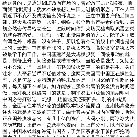
给财务的，是通过MLF放向市场的，曾经放了1万亿摆布。前
面我们推演过，犹太本钱最想让中国走进畅缩形态，正在人平
易近币不克不及成功输出的环境之下，正在中国去产能后搞基
建，将大规模鞭策，水泥，钢铁，和全数出产要素的价钱，最
初必然会传导给老苍生，过段时间你到菜场买猪肉取鸡蛋之类
的就会有感受。中国独一能防止货泉贬值的方式，除了房子取
白酒之外，根基上没有法子。所以您看今天的股市白酒也是向
上的，最想让中国地产涨的，是犹太本钱，高位做空是犹太本
钱最常干的工作。中国基建若是大规模投资，间接带动的就
是，制价上升，间接会提拔楼市价钱，当然若是强力，短期之
内不会涨，但一旦铺开，仍将如猛火焚空，的仍是苍生。关门
注水，人平易近币不贬值才怪，这两天美国骂中国正在操控汇
率，这是何意，令特朗普始料未及的是，中国采纳了快贬的体
例，每天都正在暴跌。如许能够让预备出离的资金没有时间运
做，最对犹太傀儡胃口的就是，制平易近币贬值的预期即可，
中国必需打破这一幻想， 贬值速度还要回头，别的本钱流
出，全面堵住本钱外流的缝隙取本钱外流原凶。近期比高俊芳
还火的就是周立波的某某了，由于其岳父是国内省带领，听说
正在国外废寝忘食，有几十亿的资产。从冯小刚，两冰冰为代
表演艺圏，王健林，贾跃亭代表的中国上市公司，以周立波的
圏，中国本钱就如许流出国界，了美国亲爹取干爹的怀抱吗？