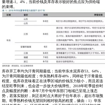
量增速-1。4%，当前价钱及库存表示较好的焦点应为供给端
的束缚。
库存开工率均为汗青同期最低：当前华东水泥库存53。64%，
为汗青同期最低程度；华东熟料库存48%，同样处于汗青最低
程度。低库存意味着正在淡季区域的价钱压力较小，而且若连
结至旺季到来，也会进一步放大价钱弹性。2018年旺季提价时
点及幅度的判断：本年7月中旬华东部门地域已呈现上涨态
势，若落实较好，则正在时点大将好于往年表示，超出市场预
期。旺季熟料价钱无望回到相对较高的程度，缘由：1）华东