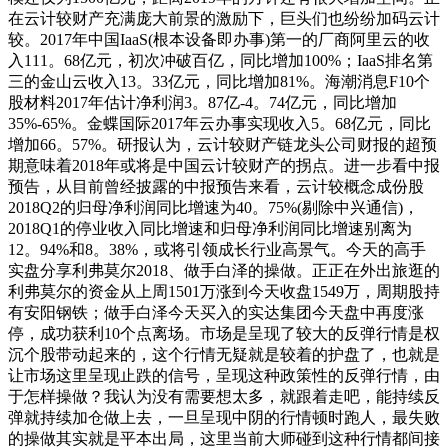
在云计较财产充满庞大前景的激励下，巨头们也纷纷加码云计
较。2017年中国IaaS(根本设备即办事)第一的厂商阿里云的收
入111。68亿元，初次冲破百亿，同比增加100%；IaaS排名第
三的金山云收入13。33亿元，同比增加81%。海潮消息F10个
股材料2017年估计净利润3。87亿-4。74亿元，同比增加
35%-65%。金蝶国际2017年云办事实现收入5。68亿元，同比
增加66。57%。研报认为，云计较财产链龙头公司财报的超预
期意味着2018年或将是中国云计较财产的拐点。进一步看中报
预告，从目前曾经披露的中报预告来看，云计较概念成份股
2018Q2的归母净利润同比增速为40。75%(剔除中兴通信)，
2018Q1的停业收入同比增速和归母净利润同比增速别离为
12。94%和8。38%，或将引领成长行业高景气。今天的高手
实盘分享利弗莫尔2018、做手白泽的操做。正正在外出旅逛的
利弗莫尔的资金从上周1501万涨到今天收盘1549万，周期股持
有安阳钢铁；做手白泽今天买入的实达集团今天盘中再度涨
停，成功获利10个点离场。市场是呈现了较大的反弹行情是权
沉个股带动起来的，这个行情无疑就是较着的护盘了，也就是
让市场这里呈现止跌的信号，呈现这种政策性的反弹行情，由
于怎样操做？我认为没有需要想太多，就跟着走吧，能持续反
弹就持续加仓做上去，一旦呈现中阴的行情顿时跑人，最失败
的操做其实就是平本出局，这里当前大师碰到这种行情都间接