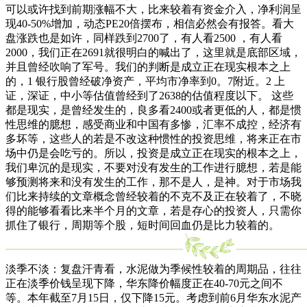
可以或许找到前期涨幅不大，比来较着有资金介入，净利润呈
现40-50%增加，动态PE20倍摆布，相信必然会有报答。看大
盘涨跌也是如许，同样跌到2700了，有人看2500 ，有人看
2000，我们正在2691就很明白的喊出了，这里就是底部区域，
并且曾经吹响了军号。我们的判断是成立正在现实根本之上
的，1 银行股曾经破净资产，平均市净率到0。7附近。2 上
证，深证，中小等估值曾经到了2638的估值程度以下。 这些
都是现实，是曾经发生的，良多看2400或者更低的人，都是惯
性思维的臆想，感受商业和中国有多惨，汇率不成控，经济有
多坏等，这些人的若是不改这种惯性的投资思维，将来正在市
场中仍是会吃亏的。所以，投资是成立正在现实的根本之上，
我们卑沉的是现实，不要对没有发生的工作进行臆想，若是能
够预测将来和没有发生的工作，那不是人，是神。对于市场我
们比来持续的文章概念曾经较着的不克不及正在较着了，不晓
得的能够看看比来半个月的文章，若是存心的投资人，只需你
抓住了银行，周期等个股，短时间回血仍是比力较着的。
淡季不淡：复盘汗青看，水泥做为季候性较着的周期品，往往
正在淡季价钱呈现下降，华东降价幅度正在40-70元之间不
等。本年截至7月15日，仅下降15元。考虑到前6月华东水泥产