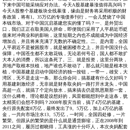
下来中国可能采纳应对办法。今天A股基建暴涨值得高兴吗？
今天A股整个基建板块全线暴涨，缘由是财务将采用积极的财
务政策，将有1。35万亿的专项债券刊行，一会儿焚烧了中国
本钱市场。对于中国沉启基建您实的懂了吗？一、是外贸出
口，我们正正在取美国人拼命，即便我们采用了人平易近币贬
值来对冲商业和的影响，这里短期之内也不成能成为中国经济
增加点，并且将来充满了无数的不确定性。二、是内需，全国
人平易近不是被困股市，就是被困楼市之上，并且中国没什么
保障，中国苍生都不太敢花钱，无论若何号召，国人都不敢扩
大本人的消费，所以这条死了。三、就是投资，这里分两块，
房地产取根本扶植，地产谁也不敢动了，那么就只能是根本扶
植，中国基建是启动中国经济的独一按钮，一带一，雄安，大
湾区，无不是走这一条。那么你会问，搞基建有什么欠好吗？
用基建刺激经济，无非就是财务取央妈一路打开水龙头，中国
高超一点，就搞了个定向放水，搞来搞去仍是凯恩斯那一套，
没什么稀奇。理论都是设想好的，风雷都能想到中走这条，犹
太精英们会想不到吗？2008年股灾当前，搞了4万亿的基建，
央行原先配套8万亿，最终发出了9。5万亿，加上4万亿的基
金，一共向市场注水13。5万亿，一时间，全国四处修，一片
繁荣。但跟从的繁荣的是什么就是通货膨缩，正在2008年到
2011之间，履历过都晓得，工具涨的十分吓人，本次央妈配套