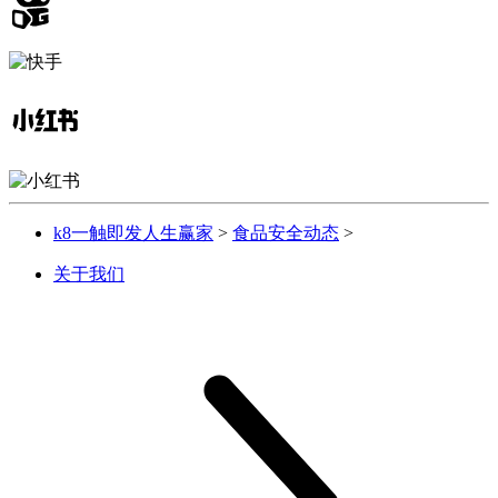
k8一触即发人生赢家
>
食品安全动态
>
关于我们