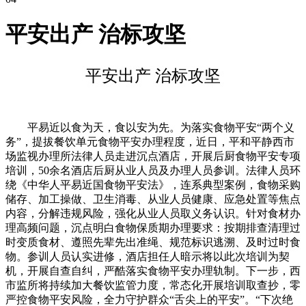
平安出产 治标攻坚
平安出产 治标攻坚
平易近以食为天，食以安为先。为落实食物平安“两个义
务”，提拔餐饮单元食物平安办理程度，近日，平和平静西市
场监视办理所法律人员走进沉点酒店，开展后厨食物平安专项
培训，50余名酒店后厨从业人员及办理人员参训。法律人员环
绕《中华人平易近国食物平安法》，连系典型案例，食物采购
储存、加工操做、卫生消毒、从业人员健康、应急处置等焦点
内容，分解违规风险，强化从业人员取义务认识。针对食材办
理高频问题，沉点明白食物保质期办理要求：按期排查清理过
时变质食材、遵照先辈先出准绳、规范标识逃溯、及时过时食
物。参训人员认实进修，酒店担任人暗示将以此次培训为契
机，开展自查自纠，严酷落实食物平安办理轨制。下一步，西
市监所将持续加大餐饮监管力度，常态化开展培训取查抄，零
严控食物平安风险，全力守护群众“舌尖上的平安”。“下次绝