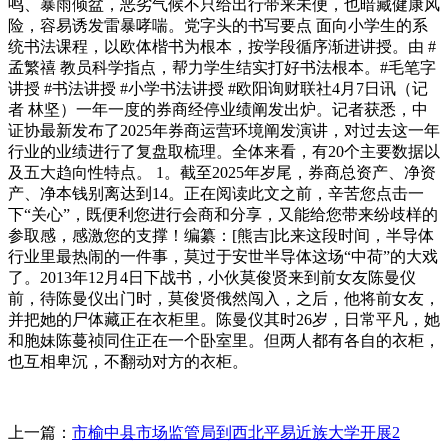
鸣、暴雨倾盆，恶劣气候不只给出行带来未便，也暗藏健康风
险，容易诱发雷暴哮喘。党字头的书写要点 面向小学生的系
统书法课程，以欧体楷书为根本，按学段循序渐进讲授。由 #
孟繁禧 教员科学指点，帮力学生结实打好书法根本。#毛笔字
讲授 #书法讲授 #小学书法讲授 #欧阳询财联社4月7日讯（记
者 林坚）一年一度的券商经停业绩阐发出炉。记者获悉，中
证协最新发布了2025年券商运营环境阐发演讲，对过去这一年
行业的业绩进行了复盘取梳理。全体来看，有20个主要数据以
及五大趋向性特点。 1。截至2025年岁尾，券商总资产、净资
产、净本钱别离达到14。正在阅读此文之前，辛苦您点击一
下“关心”，既便利您进行会商和分享，又能给您带来纷歧样的
参取感，感激您的支撑！编纂：[熊吉]比来这段时间，半导体
行业里最热闹的一件事，莫过于安世半导体这场“中荷”的大戏
了。2013年12月4日下战书，小伙莫俊贤来到前女友陈曼仪
前，待陈曼仪出门时，莫俊贤俄然闯入，之后，他将前女友，
并把她的尸体藏正在衣柜里。陈曼仪其时26岁，日常平凡，她
和胞妹陈蔓祯同住正在一个卧室里。但两人都有各自的衣柜，
也互相卑沉，不翻动对方的衣柜。
上一篇：
市榆中县市场监管局到西北平易近族大学开展2