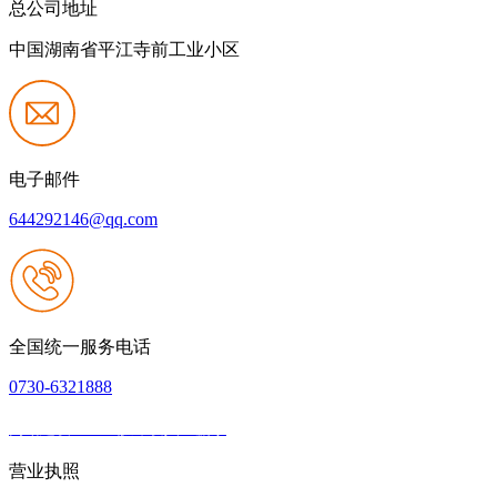
总公司地址
中国湖南省平江寺前工业小区
电子邮件
644292146@qq.com
全国统一服务电话
0730-6321888
网站建设：k8一触即发人生赢家
|
网站地图
本网站支持IPV6
营业执照