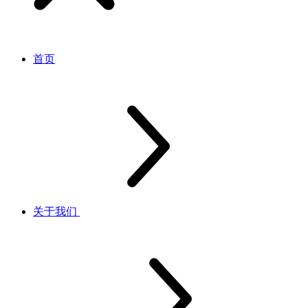
首页
关于我们