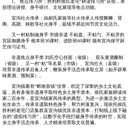
1。 焦点传习所：胜利村侯氏老宅“耕读传习所”从馆，承
担理论讲授、身手研讨、文化展现等焦点功能。
宜沟社火传承：由郝氏家族等社火传承人传授舞狮、背
阁、高跷、秧歌等社火身手，延续平易近间节庆文化活力。
又一村粘制做身手 市级非遗 不粘盘、不粘勺、不粘牙的
宫廷御膳身手 根本班30课时、进阶班60课时 颁布宜沟保守厨
艺传习证书。
非遗焦点身手类 刘氏空心挂面（省级）、双头黄酒酿制
（省级）、又一村“粘”等名菜（市级）、宜沟社火（县级）
培育非遗传承后备人才，鞭策身手活态传承取立异（如开辟果
味黄酒、预制菜）。
宜沟镇素有“邺南首镇”佳誉，积淀了深挚的乡土文化底
蕴，具有多项非遗身手取特色乡土身手资本。侯氏家族耕读传
家二百余年，是宜沟镇家风传承的典型。为进一步激活乡土文
化生命力，传承非遗取特色身手，帮力村落复兴，现依托侯氏
胜利村老宅门店集群及宜沟镇优良非遗资本，打制线上线下融
合的“虚拟传习所”，以数字化手段打破身手传承的时空，实现
乡土身手活态传承、人才精准培育取文化普遍。