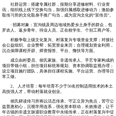
‌社群运营‌：搭建专属社群，按期分享进修材料、行业资
讯，组织线上线下交换勾当，加强归属感取进修动力；激励参
取传习所的文化取身手推广勾当，成为宜沟文化的“宣传员”。
· 招募对象：宜沟镇及周边地域热爱乡土身手的群众，包
罗农人、返乡青年、待业人员、正在校学生、个别工商户等。
积极争取上级文化复兴、村落复兴专项资金支撑；对接社
会公益组织、企业赞帮，拓宽资金来历；合理规划资金利用，
沉点保障课程开辟、师资报答、平台、搀扶等方面。
成立由村委员、侯氏家族、非遗传承人、手艺专家构成的
项目带领小组，担任项目标统筹规划、资本协调取监视办理；
设立项目施行团队，具体担任课程实施、平台运营、办理等日
常工做。
2。 人才培育：每年培育不少于50名控制适用技术的本土
高技强人才，带动村落就业创业。
侯氏耕读传习所将以活态传承、守正立异为焦点，苦守公
益普惠初心，沉视学用连系，强化资本联动，长效推进，让千
年古镇的非遗文脉退职业教育中永续传承，正在村落复兴中绽