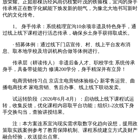
放荣耀。正如那棵历经风雨仍枝繁叶茂的铁箍槐，宜沟的身手
传承将正在数字化赋能下焕发新的朝气，为豫北大地书写新时
代的文化传奇。
1。 身手传承：系统梳理宜沟10余项非遗及特色身手，通
过线上线下课程进行活态传承，确保乡土身手获得取成长。
· 招募体例：通过线下门店宣传、村、线上平台发布消
息、取本地学校及培训机构合做等体例进行。
传承层（耕读传人） 非遗后备人才、职校学生 系统传承
身手，具备带徒能力 修满200学分，身手精深并有立异！
电商营销传习点 京店主电营销体验核心 新零售运营、曲
播电商技术 家电营销、售后办事、线上线下联动发卖。
‌试运转阶段（2026年6月-8月）‌：启动线上线下课程试运
转，收集反馈，优化课程内容取平台功能；组织1-2次线下身
手交换勾当，查验讲授结果。
注：本方案连系宜沟现实需求取数字化趋向设想，援用政
策取实践案例参考了教育保障机制、课程系统建立方式及财产
融合经验，欢送提出点窜。