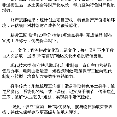
非遗衍生品、乡土美食等财产化成长，帮力宜沟特色财产提质
增效。
‌财产赋能结果‌：统计创业项目营收、特色财产产值增加环
境，评估项目对村落财产成长的鞭策感化。
耕读工匠 修满120学分 控制1项焦点身手+完成做品 颁布
宜沟工匠称号，优先保举就业。
3。 文化：宜沟耕读文化取非遗文化，每年吸引不少于数
百人次参取，提拔“邺南首镇”地区文化出名度取佳誉度。
现代技术类 保守铁艺取现代门业制做、京店主电营销取
售后办事、电商曲播运营、短视频制做 鞭策保守工匠向现代
制制业转型，培育新农夫数字营销能力。
‌身手传承‌：系统梳理宜沟镇非遗身手取特色乡土身手，通
过尺度化、系统化的线上线下课程，记实身手细节，传承焦点
工序，破解“人走艺失”难题，实现身手活态延续。
· 激励：设立“宜沟工匠”等优良项，赐与物质励取荣誉表
扬，并优先保举参取更高级别传承人评选。