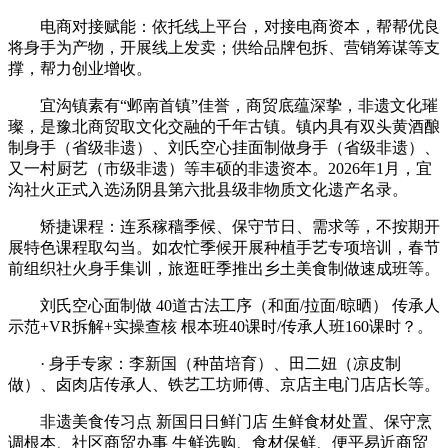
‌电商对接赋能‌：依托线上平台，对接电商资本，帮帮优良
将身手为产物，开展线上发卖；供给品牌包拆、营销筹谋等支
撑，帮力创业增收。
宜沟镇素有“邺南首镇”佳誉，商贸底蕴深挚，非遗文化璀
璨，是豫北商贸取文化交融的千年古镇。镇内具有双头黄酒酿
制身手（省级非遗）、刘氏空心挂面制做身手（省级非遗）、
又一村厨艺（市级非遗）等丰硕的非遗资本。2026年1月，宜
沟社火正式入选汤阴县第六批县级非物质文化遗产名录。
‌矫捷课程‌：连系稼穑季候、保守节日、需求等，不按期开
展特色课程取勾当。如农忙季候开展种植手艺专项培训，春节
前组织社火身手集训，旅逛旺季推出乡土美食制做速成班等。
刘氏空心面制做 40道古法工序（和面/拉面/晾晒） 传承人
示范+VR拆解+实操查核 根本班40课时/传承人班160课时？。
· 身手专家：李新国（种苗培育）、田二妞（凉皮制
做）、卤肉店传承人、铁艺工坊师傅、京店主电门店店长等。
非遗美食传习点 新国日日鲜门店 生鲜食材处置、保守烹
调根本、社区商贸办事 生鲜选购、食材保鲜、便平易近商贸