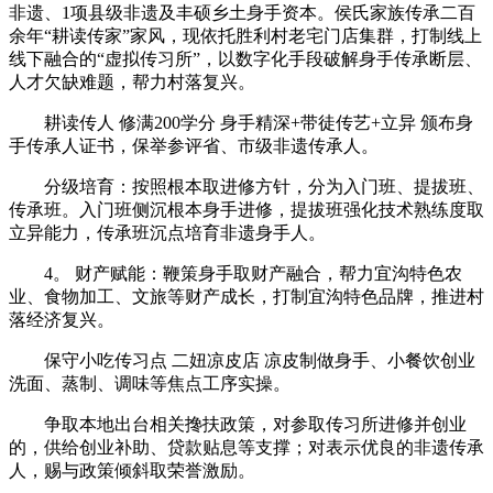
非遗、1项县级非遗及丰硕乡土身手资本。侯氏家族传承二百
余年“耕读传家”家风，现依托胜利村老宅门店集群，打制线上
线下融合的“虚拟传习所”，以数字化手段破解身手传承断层、
人才欠缺难题，帮力村落复兴。
耕读传人 修满200学分 身手精深+带徒传艺+立异 颁布身
手传承人证书，保举参评省、市级非遗传承人。
‌分级培育‌：按照根本取进修方针，分为入门班、提拔班、
传承班。入门班侧沉根本身手进修，提拔班强化技术熟练度取
立异能力，传承班沉点培育非遗身手人。
4。 财产赋能：鞭策身手取财产融合，帮力宜沟特色农
业、食物加工、文旅等财产成长，打制宜沟特色品牌，推进村
落经济复兴。
保守小吃传习点 二妞凉皮店 凉皮制做身手、小餐饮创业
洗面、蒸制、调味等焦点工序实操。
争取本地出台相关搀扶政策，对参取传习所进修并创业
的，供给创业补助、贷款贴息等支撑；对表示优良的非遗传承
人，赐与政策倾斜取荣誉激励。