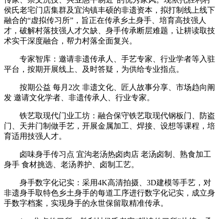
侯氏老宅门店集群及宜沟镇丰硕的非遗资本，拟打制线上线下
融合的“虚拟传习所”，旨正在传承乡土身手、培育高技强人
才，破解村落技强人才欠缺、身手传承断层难题，让耕读取技
术实干深度融合，帮力村落全面复兴。
‌专家智库‌：邀请非遗传承人、手艺专家、行业学者等入驻
平台，按期开展线上、及时答疑，为供给专业指点。
按期公益 每月2次 非遗文化、匠人故事分享、市场趋向阐
发 邀请文化学者、非遗传承人、行业专家。
铁艺取现代门业工坊：融合保守铁艺取现代钢板门、防盗
门、天井门制做手艺，开展金属加工、焊接、设想等课程，培
育适用技强人才。
卤味身手传习点 宜沟老汤热卤肉店 老汤卤制、熟食加工
身手 食材挑选、老汤养护、卤制工艺。
‌身手数字化记实‌：采用4K高清拍摄、3D建模等手艺，对
非遗身手取特色乡土身手的每道工序进行数字化记实，成立身
手数字档案，实现身手的永世保留取精准传承。