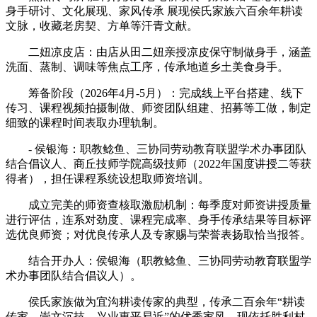
身手研讨、文化展现、家风传承 展现侯氏家族六百余年耕读
文脉，收藏老房契、方单等汗青文献。
二妞凉皮店：由店从田二妞亲授凉皮保守制做身手，涵盖
洗面、蒸制、调味等焦点工序，传承地道乡土美食身手。
‌筹备阶段（2026年4月-5月）‌：完成线上平台搭建、线下
传习、课程视频拍摄制做、师资团队组建、招募等工做，制定
细致的课程时间表取办理轨制。
- 侯银海：职教鲶鱼、三协同劳动教育联盟学术办事团队
结合倡议人、商丘技师学院高级技师（2022年国度讲授二等获
得者），担任课程系统设想取师资培训。
成立完美的师资查核取激励机制：每季度对师资讲授质量
进行评估，连系对劲度、课程完成率、身手传承结果等目标评
选优良师资；对优良传承人及专家赐与荣誉表扬取恰当报答。
结合开办人：侯银海（职教鲶鱼、三协同劳动教育联盟学
术办事团队结合倡议人）。
侯氏家族做为宜沟耕读传家的典型，传承二百余年“耕读
传家、崇文沉技、兴业惠平易近”的优秀家风。现依托胜利村