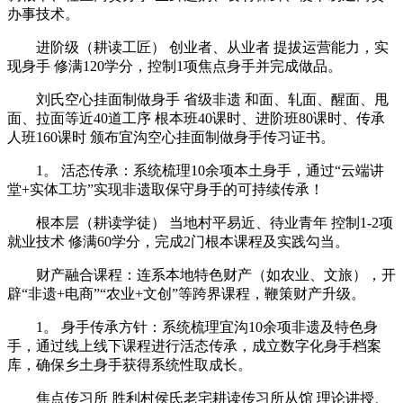
办事技术。
进阶级（耕读工匠） 创业者、从业者 提拔运营能力，实
现身手 修满120学分，控制1项焦点身手并完成做品。
刘氏空心挂面制做身手 省级非遗 和面、轧面、醒面、甩
面、拉面等近40道工序 根本班40课时、进阶班80课时、传承
人班160课时 颁布宜沟空心挂面制做身手传习证书。
1。 活态传承：系统梳理10余项本土身手，通过“云端讲
堂+实体工坊”实现非遗取保守身手的可持续传承！
根本层（耕读学徒） 当地村平易近、待业青年 控制1-2项
就业技术 修满60学分，完成2门根本课程及实践勾当。
财产融合课程：连系本地特色财产（如农业、文旅），开
辟“非遗+电商”“农业+文创”等跨界课程，鞭策财产升级。
1。 身手传承方针：系统梳理宜沟10余项非遗及特色身
手，通过线上线下课程进行活态传承，成立数字化身手档案
库，确保乡土身手获得系统性取成长。
焦点传习所 胜利村侯氏老宅耕读传习所从馆 理论讲授、