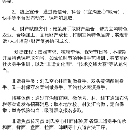
答疑。
2。 线上宣传：通过微信号、抖音（“宜沟匠心”账号）、
快手等平台发布动态、课程消息取。
4。 财产赋能方针：鞭策身手取财产融合，帮力宜沟特色
农业、食物加工、文旅财产成长，打制宜沟特色品牌，实现非
遗+人才培育+财产复兴协同成长。
· 矫捷课程：按照需求、稼穑季候、保守节日等，不按期
开展特色课程取勾当。如农忙时节的种植手艺培训，春节前的
社火身手集训，以及“非遗文化周”、“技术交锋大赛”等从题勾
当。
‌非遗身手类‌：刘氏空心挂面制做身手、双头黄酒酿制身
手、又一村保守名菜制做身手、宜沟社火表演身手。
‌招募体例‌：通过宜沟镇官网、微信号、村、线下通知布告
栏等渠道发布招募消息；取本地学校、村委汇合做，定向保
举；举办线验勾当，吸引群众报名参取。
非遗焦点传习点 刘氏空心挂面体验店 省级非遗身手传承
和面、揉面、盘面、拉面、晾晒等十八道古法工序。