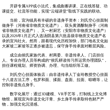
开辟专属APP或小法式，集成曲播讲课、正在线答疑、功
课提交、社流等功能，实现“云端讲堂”取线下实践的联动。
当前，宜沟镇具有丰硕的非遗身手资本：刘氏空心挂面制
做身手（河南省非物质文化遗产）、双头黄酒酿制身手（河南
省非物质文化遗产）、又一村厨艺（安阳市非物质文化遗产）
以及2026年1月正式入选汤阴县第六批县级非物质文化遗产名
录的宜沟社火。然而，跟着现代化历程加快，部门地名文化如
大冢坡二冢坡等正逐步被遗忘，保守身手传承面对断层风险。
成立由侯氏家族代表、村两委、非遗传承人、门店担任
人、专业办理人员等构成的“侯氏耕读传习所运营办理团队”，
担任课程规划、师资协调、办理、勾当组织等工做。
刘氏空心挂面体验店：由非遗传承人丁金玲教授空心挂面
十八道古法工序，包罗和面、揉面、盘面、拉面、晾晒等，让
控制非遗焦点身手。
‌数字化展厅‌：通过3D建模、VR手艺等，打制线上文化博
物馆，展现宜沟非遗文化汗青、乡土身手传承取特色财产产
物，加强文化沉浸感。