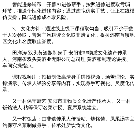
‌智能进修辅帮‌：开辟AI进修帮手，按照进修进度取亏弱
环节，推送个性化进修内容；通过虚拟仿实手艺，让正在线模
仿实操，降低进修成本取风险。
3。 文化方针：通过线上线下课程取勾当，吸引不少于数
千人次参取，普遍宜沟耕读文化取非遗文化，提拔邺南首镇地
区文化出名度取佳誉度。
田洋涛 双头黄酒酿制身手 安阳市非物质文化遗产传承
人、河南省双头黄酒业无限公司总司理 黄酒酿制理论讲授、
车间实操指点。
‌课程视频库‌：拍摄制做高清身手讲授视频，涵盖理论、实
操演示、传承人经验分享等内容，实现身手可视化、尺度化传
承。
又一村保守厨艺 安阳市非物质文化遗产传承人、又一村
饭馆法人 粘等保守名菜讲授、宴席系统建立。
又一村饭店：由非遗传承人传授粘、烧饹馇、凤尾汤等宜
沟保守名菜制做身手，传承处所饮食文化。