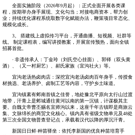
‌全面实施阶段（2026年9月起）‌：正式全面开展各类课
程，按期举办身手展现、文化勾当；对接电商资本，帮力创
业；持续优化课程系统取数字化赋能办法，鞭策项目常态化、
规模化成长。
3。 搭建线上虚拟传习平台，开通曲播、短视频、社群等
线。 制定课程表，编写讲授教案，开展宣传预热，面向全镇
招募首批。
· 非遗传承人：丁金玲（刘氏空心挂面）、郭铎（双头黄
酒）、（又一村厨艺）、郝氏家族（宜沟社火）等。
宜沟老汤热卤肉店：深挖宜沟老汤卤肉百年身手，传授食
材挑选、老汤养护、卤制工艺等内容，守护乡土味道。
宜沟镇素有邺南首镇之佳誉，地处豫北平原向太行山过渡
地带，汗青上是邺城通往黄河以南的第一沉镇，计谋极其主
要。自魏文帝曹丕赐名宜师沟以来，这座千年古镇即是商旅云
集、文脉绵长的商贸文化核心。镇内具有省级文物单元及48处
第三次全国文物普查登记点，承载着汉代以降的厚沉汗青。
新国日日鲜·种苗驿坐：依托李新国的优良种苗培育手