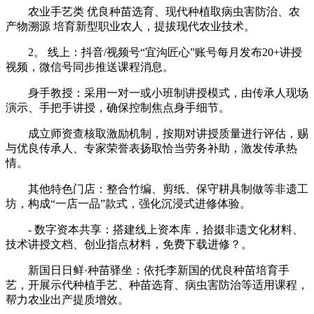
农业手艺类 优良种苗选育、现代种植取病虫害防治、农
产物溯源 培育新型职业农人，提拔现代农业技术。
2。 线上：抖音/视频号“宜沟匠心”账号每月发布20+讲授
视频，微信号同步推送课程消息。
身手教授：采用一对一或小班制讲授模式，由传承人现场
演示、手把手讲授，确保控制焦点身手细节。
成立师资查核取激励机制，按期对讲授质量进行评估，赐
与优良传承人、专家荣誉表扬取恰当劳务补助，激发传承热
情。
其他特色门店：整合竹编、剪纸、保守耕具制做等非遗工
坊，构成“一店一品”款式，强化沉浸式进修体验。
- 数字资本共享：搭建线上资本库，拾掇非遗文化材料、
技术讲授文档、创业指点材料，免费下载进修？。
新国日日鲜·种苗驿坐：依托李新国的优良种苗培育手
艺，开展示代种植手艺、种苗选育、病虫害防治等适用课程，
帮力农业出产提质增效。