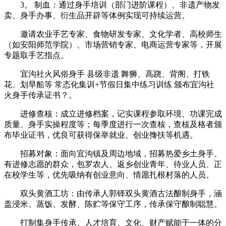
3。 制血：通过身手培训（部门进阶课程）、非遗产物发
卖、身手办事、衍生品开辟等体例实现可持续运营。
邀请农业手艺专家、食物研发专家、文化学者、高校师生
（如安阳师范学院）、市场营销专家、电商运营专家等，开展
专题取手艺指点。
宜沟社火风俗身手 县级非遗 舞狮、高跷、背阁、打铁
花、划旱船等 常态化集训+节假日集中练习训练 颁布宜沟社
火身手传承证书？。
‌进修查核‌：成立进修档案，记实课程参取环境、功课完成
质量、身手实操程度等；每季度进行一次查核，查核及格者颁
布毕业证书，优良可获得保举就业、创业搀扶等机遇。
‌招募对象‌：面向宜沟镇及周边地域，招募热爱乡土身手、
有进修志愿的群众，包罗农人、返乡创业青年、待业人员、正
在校学生等，优先吸纳有创业意向、情愿扎根村落的人员。
双头黄酒工坊：由传承人郭铎双头黄酒古法酿制身手，涵
盖浸米、蒸饭、发酵、陈贮等保守工序，传承保守酿制聪慧。
打制集身手传承、人才培育、文化、财产赋能于一体的分