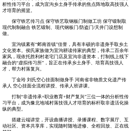
析性传习平台，成为宜沟乡土身手传承的焦点阵地取高技强人
才培育的摇篮。
保守铁艺传习点 保守铁艺取钢板门制做工坊 保守锻制取
现代制制融合 铁艺锻制、现代钢板门/防盗门/天井门设想制
做。
宜沟镇素有“邺南首镇”佳誉，具有丰硕的非遗身手取乡土
文化资本。侯氏家族做为宜沟耕读传家的典型，传承二百余年
家风，现依托胜利村老宅门店及宜沟非遗资本，打制线上线下
融合的“虚拟传习所”，旨正在传承乡土身手、培育高技强人
才，帮力村落复兴。
丁金玲 刘氏空心挂面制做身手 河南省非物质文化遗产传
承人 空心挂面全流程讲授、传承人班讲课。
打制“非遗传承+职业教育+财产复兴”三位一体的分析性传
习平台，成为豫北地域村落技强人才培育的标杆取非遗活化操
纵的典型。
搭建云端讲堂，开设曲播讲授、录播课程、数字展厅、互
动社区、资本共享库，实现随时随地进修、全程回放、正在线