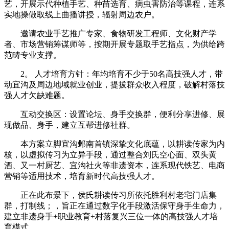
艺，开展示代种植手艺、种苗选育、病虫害防治等课程，连系
实地操做取线上曲播讲授，辐射周边农户。
邀请农业手艺推广专家、食物研发工程师、文化财产学
者、市场营销筹谋师等，按期开展专题取手艺指点，为供给跨
范畴专业支撑。
2。 人才培育方针：年均培育不少于50名高技强人才，带
动宜沟及周边地域就业创业，提拔群众收入程度，破解村落技
强人才欠缺难题。
‌互动交换区‌：设置论坛、身手交换群，便利分享进修、展
现做品、身手，建立互帮进修社群。
本方案立脚宜沟邺南首镇深挚文化底蕴，以耕读传家为内
核，以虚拟传习为立异手段，通过整合刘氏空心面、双头黄
酒、又一村厨艺、宜沟社火等非遗资本，连系现代铁艺、电商
营销等适用技术，培育新时代高技强人才。
正在此布景下，侯氏耕读传习所依托胜利村老宅门店集
群，打制线；，旨正在通过数字化手段激活保守身手生命力，
建立非遗身手+职业教育+村落复兴三位一体的高技强人才培
育模式。