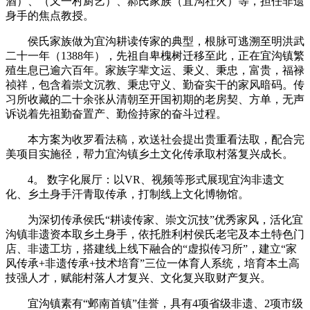
酒）、（又一村厨艺）、郝氏家族（宜沟社火）等，担任非遗
身手的焦点教授。
侯氏家族做为宜沟耕读传家的典型，根脉可逃溯至明洪武
二十一年（1388年），先祖自卑槐树迁移至此，正在宜沟镇繁
殖生息已逾六百年。家族字辈文运、秉义、秉忠，富贵，福禄
祯祥，包含着崇文沉教、秉忠守义、勤奋实干的家风暗码。传
习所收藏的二十余张从清朝至开国初期的老房契、方单，无声
诉说着先祖勤奋置产、勤俭持家的奋斗过程。
本方案为收罗看法稿，欢送社会提出贵重看法取，配合完
美项目实施径，帮力宜沟镇乡土文化传承取村落复兴成长。
4。 数字化展厅：以VR、视频等形式展现宜沟非遗文
化、乡土身手汗青取传承，打制线上文化博物馆。
为深切传承侯氏“耕读传家、崇文沉技”优秀家风，活化宜
沟镇非遗资本取乡土身手，依托胜利村侯氏老宅及本土特色门
店、非遗工坊，搭建线上线下融合的“虚拟传习所”，建立“家
风传承+非遗传承+技术培育”三位一体育人系统，培育本土高
技强人才，赋能村落人才复兴、文化复兴取财产复兴。
宜沟镇素有“邺南首镇”佳誉，具有4项省级非遗、2项市级