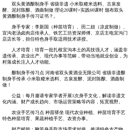
双头黄酒酿制身手 省级非遗 小米取稷米选料、古泉发
酵、泥封陈酿、酒曲制做 理论20课时+实践60课时 颁布双头
黄酒酿制身手传习证书？。
‌身手专家‌：李新国（种苗培育）、田二妞（凉皮制做）、
宜沟老汤卤肉店传承人、铁艺工坊资深师傅、京店主电宜沟门
店店长等，担任特色身手取适用技术讲授。
‌人才培育‌：培育一批扎根宜沟本土的高技强人才，涵盖非
遗传承、农业出产、现代办事等范畴，带动当地就业创业，为
村落成长注入人才动能。
酿制身手传习点 河南省双头黄酒业无限公司 省级非遗酿
制身手传承 小米取稷米选料、古泉发酵、泥封陈酿、酒曲制
做！
公益：每月邀请专家学者开展1次身手文化，解读非遗文
化内涵、财产成长趋向、市场运营策略等内容，拓宽视野。
农业手艺传习点 种苗驿坐 现代农业种植、种苗培育手艺
特色种苗培育、果蔬种植手艺、农资办事。
‌财产赋能‌：鞭策身手取市场需求对接，推进特色农产物、