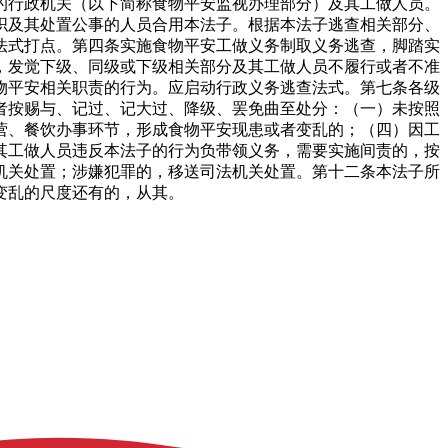
的行政机关（以下简称食物平安监视办理部分）及其工做人员。
织及其处置公事的人员合用本法子。根据本法子逃查相关部分、
法式打点。第四条实施食物平安工做义务制取义务逃查，脚踏实
，发觉下级、同级或下级相关部分及其工做人员不履行或者不准
物平安相关职责的行为。应启动行政义务逃查法式。第七条各级
者按赐与、记过、记大过、降级、罢免曲至处分：（一）未按照
营、餐饮办事环节，形成食物平安现患或者变乱的；（四）因工
其工做人员违反本法子的行为负带领义务，需要实施间责的，按
机关处置；涉嫌犯罪的，移送司法机关处置。第十二条本法子所
变乱的尺度还有的，从其。