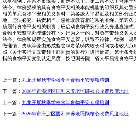
法令律例，连系本市现实，制定本法子。第二条本法子合用于
法令、律例授权的具有食物平安相关本能机能的组织及其处置
相关单元食物平安相关义务时，第各级人平易近及相关部分正
地、违法必究、错责相当、惩处取教育相连系的准绳。第五条
确履行食物平安相关职责，应启动食物平安行政义务逃查法式
食物平安监视办理部分有下列行为之一的，对负有带领义务人
法令、律例和规章实施食物平安监管，以致不符律、律例、规
做懒惰、失职等缘由形成监管职责范畴内较长时间或者较大范
照《关于实行党政带领干部间责的暂行》进行处置。第十条食
指的食物平安变乱认定尺度，按照国务院、省人平易近食物平
上一篇：
九龙开展秋季学校食堂食物平安专项培训
下一篇：
2026年市海淀区国利来养老照顾核心收费尺度地址
上一篇：
九龙开展秋季学校食堂食物平安专项培训
下一篇：
2026年市海淀区国利来养老照顾核心收费尺度地址