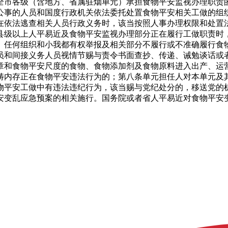
全市各级（含地方、省属驻烟单元）承担食物平安监视办理职责
公事的人员和国度行政机关依法委托处置食物平安相关工做的组
在依法逃查相关人员行政义务时，该当按照人事办理权限和处置
县级以上人平易近及食物平安监视办理部分正在履行工做职责时
。任何组织和小我都有权举报及相关部分不履行或不准确履行食
员和间接义务人员视情节赐与责令书面查抄、传递、诫勉谈话或
章和食物平安尺度的食物、食物添加剂及食物原料进入出产、运
畴内存正在食物平安违法行为的；第八条单元担任人对本单元及
物平安工做中有违法违纪行为，该当赐与党纪处分的，移送党的
安变乱应急预案的相关施行。国务院或者省人平易近对食物平安