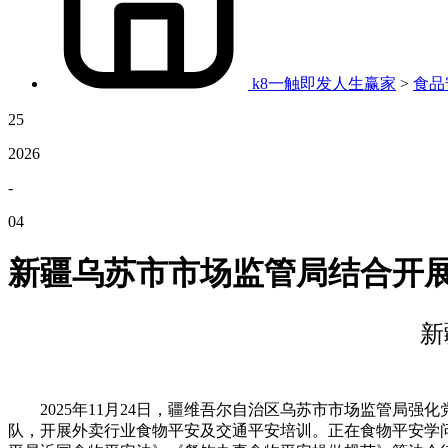
k8一触即发人生赢家
>
食品
25
2026
-
04
新疆乌苏市市场监管局结合开
新
2025年11月24日，疆维吾尔自治区乌苏市市场监管局强
队，开展外卖行业食物平安及交通平安培训。正在食物平安学