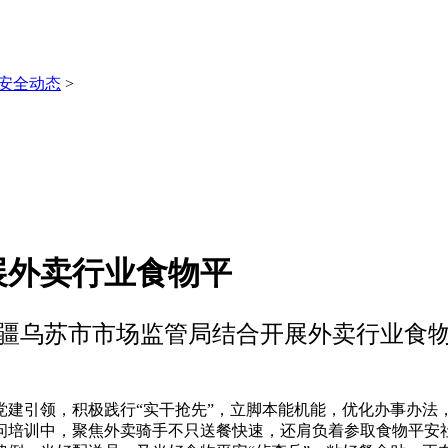
安全动态
>
展外卖行业食物平
疆乌苏市市场监管局结合开展外卖行业食
化党建引领，积极践行“实干抢先”，立脚本能机能，优化办事办
问培训中，聚焦外卖骑手不只送餐快速，还肩负着参取食物平安