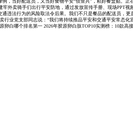
律例，当好配送员，又当好食物平安“侦查兵”，粘好餐盒贴。正
，建牢外卖骑手们出行平安防地，通过发放宣传手册、现场PPT
交通违法行为的风险取法令后果。我们不只是餐品的配送员，更
外卖行业党支部同志说：“我们将持续推品平安和交通平安常态化
卵白哪个排名第一 2026年胶原卵白肽TOP10实测榜：10款