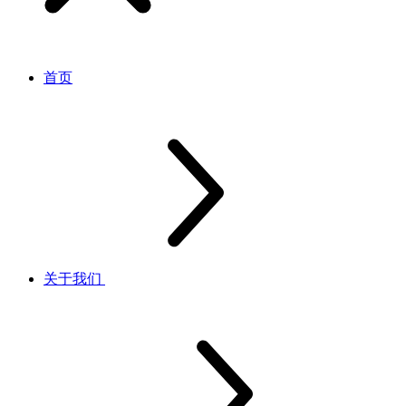
首页
关于我们