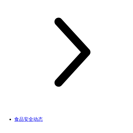
食品安全动态