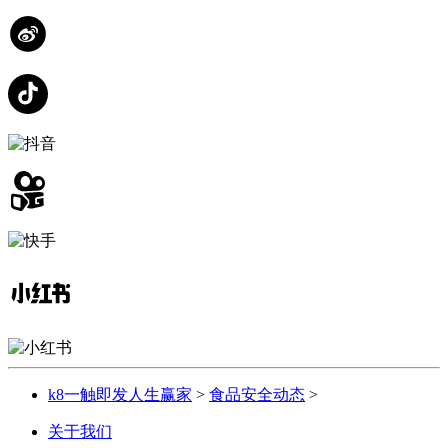
k8一触即发人生赢家
>
食品安全动态
>
关于我们