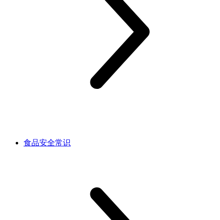
食品安全常识