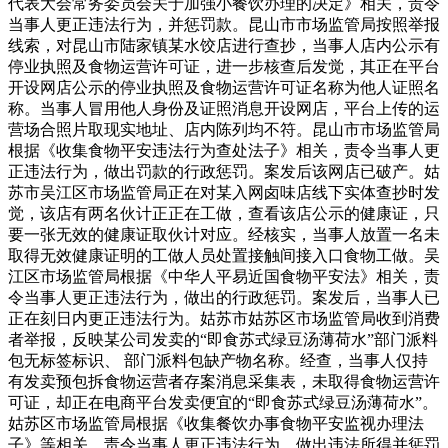
代表大会常务委员会关于加强小餐饮办理的决定》相关，责令
当事人更正违法行为，并惩罚款。昆山市市场监管局按照举报
线索，对昆山市陆家镇某水饺店进行查抄，当事人店内公示有
停业执照及食物运营许可证，进一步核查后发觉，其正在平台
开设网店公示的停业执照及食物运营许可证名称为他人证照名
称。当事人冒用他人身份及证照消息开设网店，平台上传的运
营场合照片取现实地址、店内陈列均不符。昆山市市场监管局
根据《收集食物平安违法行为查处法子》相关，责令当事人更
正违法行为，做出罚款的行政惩罚。案发后该网店已破产。姑
苏市吴江区市场监管局正在对某入网卤味店线下实体查抄时发
觉，该店有两名伙计正正在工做，查看该店公示的健康证，只
要一张无效的健康证取伙计对应。经核实，当事人放置一名未
取得无效健康证明的工做人员处置接触间接入口食物工做。吴
江区市场监管局根据《中华人平易近国食物平安法》相关，责
令当事人更正违法行为，做出的行政惩罚。案发后，当事人已
正在刻日内更正违法行为。姑苏市姑苏区市场监管局收到消费
者举报，反映某公司发卖的“即食苏式绿豆汤薄荷水”部门派料
包无标签标识、 部门派料包缺产物名称。经查，当事人仅持
有发卖预包拆食物运营者存案消息采集表，未取得食物运营许
可证，却正在电商平台发卖便宜的“即食苏式绿豆汤薄荷水”。
姑苏区市场监管局根据《收集餐饮办事食物平安监视办理法
子》等相关，责令当事人更正违法行为，做出违法所得并惩罚