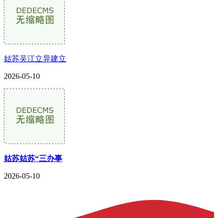
姑苏吴江立异建立
2026-05-10
姑苏姑苏“三办事
2026-05-10