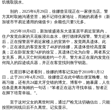
饥饿取脱水。
别的，2025年6月29日，徐娜曾呈现正在一家便当店。警
方其时取她沟通坚苦，她不记得住家地址，而她的易通卡（新
加坡市平易近通用的储值卡）余额也只要5元多。
2025年10月6日，新加坡盛港东大道某居平易近室第内，
住户发觉自家的天花板浸出血水，便打德律风报警。警方赶来
后，正在报警居平易近家楼上的室第中，发觉两具遗体。此
中，正在凌乱的客堂发觉了48岁的徐娜，其遗体曾经高度腐
臭；正在卧室发觉74岁的徐宝，其遗体已化为白骨，两者系父
女关系，两人灭亡时间相差约一个月。警方未正在屋内发觉任
何闯入的踪迹或兵器，并正在客堂找到衡宇钥匙。
红星旧事记者看到，徐娜的博客记实始于2010年1月12
日，止于2013年4月29日。徐娜曾正在此中晒出便宜晚餐、绘
画习做，还有共24篇犬牙交错的博文。博客中，她暴露，人生
信条是奥本海姆的一句话：“笨者正在远方寻找幸福，智者正
在脚下培育幸福。”。
至于这对父女的离世时间，通过尸检无法切确估出，只能
按照时间线日后不久离世。记实显示。