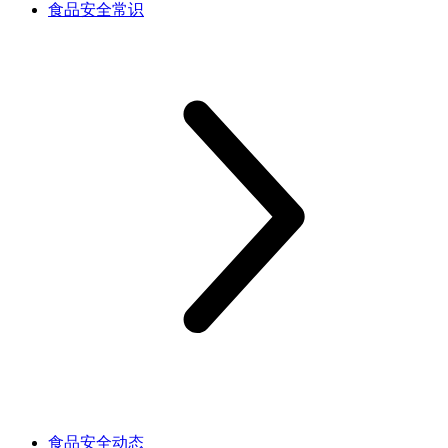
食品安全常识
食品安全动态