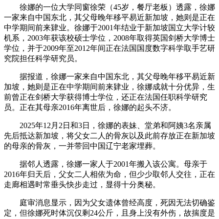
徐娜的一位大学同窗徐荣（45岁，餐厅老板）透露，徐娜
一家来自中国东北，其父母晚年移平易近新加坡，她则是正在
中学期间前来肄业。徐娜于2001年结业于新加坡国立大学计较
机系，2003年获该校硕士学位，2008年取得英国剑桥大学博士
学位，并于2009年至2012年间正在法国国度数字科学取手艺研
究院担任科学研究员。
据报道，徐娜一家来自中国东北，其父母晚年移平易近新
加坡，她则是正在中学期间前来肄业，徐娜成就十分优异，生
前曾正在剑桥大学获得博士学位，还正在法国任职科学研究
员。正在其母亲2016年离世后，徐娜的起头不济。
2025年12月2日和3日，徐娜的表妹、堂弟和阿姨3名亲属
先后抵达新加坡，将父女二人的骨灰以及此前存放正在新加坡
的母亲的骨灰，一并带回中国辽宁老家埋葬。
据邻人透露，徐娜一家人于2001年搬入该公寓。母亲于
2016年归天后，父女二人相依为命，但少少取邻人交往，正在
走廊相遇时常垂头快步走过，显得十分奥秘。
庭审消息显示，因为父女遗体曾经高度，死因无法切确鉴
定，但徐娜死时体沉仅剩24公斤，且身上没有外伤，故揣度是