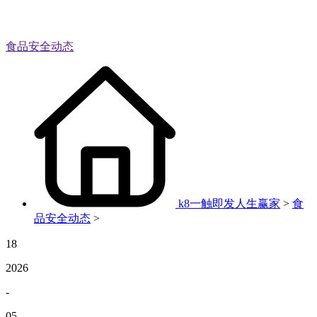
食品安全动态
k8一触即发人生赢家
>
食
品安全动态
>
18
2026
-
05