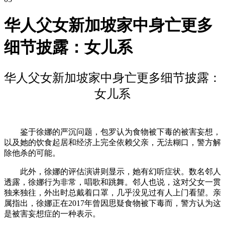
华人父女新加坡家中身亡更多
细节披露：女儿系
华人父女新加坡家中身亡更多细节披露：
女儿系
鉴于徐娜的严沉问题，包罗认为食物被下毒的被害妄想，
以及她的饮食起居和经济上完全依赖父亲，无法糊口，警方解
除他杀的可能。
此外，徐娜的评估演讲则显示，她有幻听症状。数名邻人
透露，徐娜行为非常，唱歌和跳舞。邻人也说，这对父女一贯
独来独往，外出时总戴着口罩，几乎没见过有人上门看望。亲
属指出，徐娜正在2017年曾因思疑食物被下毒而，警方认为这
是被害妄想症的一种表示。