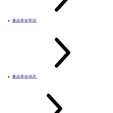
食品安全常识
食品安全动态