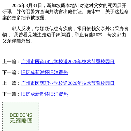
2026年3月31日，新加坡庭本地针对这对父女的死因展开
研讯，并传召警方查询拜访官出庭供证。庭审中，关于这起命
案的更多细节被披露。
邻人反映，徐娜疑似患有疾病，常日依赖父亲外出采办食
物，“我曾看见她边走边手舞脚蹈，举止有些非常，每次都由
父亲伴随外出。
上一篇：
广州市医药职业学校送2026年技术节暨校园日
下一篇：
旧忆成新潮怀旧消费热
上一篇：
广州市医药职业学校送2026年技术节暨校园日
下一篇：
旧忆成新潮怀旧消费热