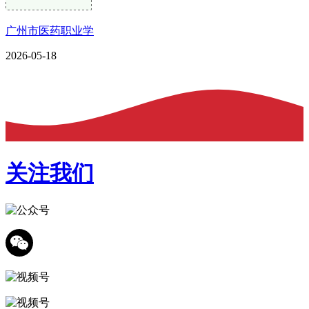
广州市医药职业学
2026-05-18
关注我们