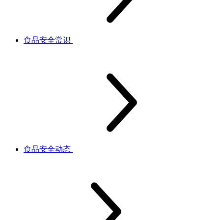
食品安全常识
食品安全动态