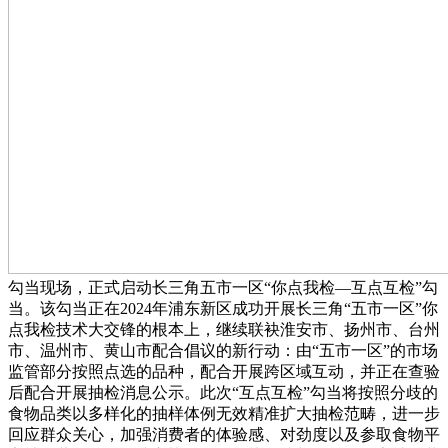
勾当现场，正式启动长三角五市一区“你点我检—互点互检”勾
当。该勾当正在2024年浦东新区成功开展长三角“五市一区”你
点我检技术大交锋的根本上，继续联袂淮安市、扬州市、台州
市、温州市、黄山市配合倡议的新行动：由“五市一区”的市场
监管部分按照点选的品种，配合开展跨区域互动，并正在查验
后配合开展抽检消息公示。此次“互点互检”勾当将按照分歧的
食物品类以多样化的抽样体例无效精准扩大抽检范畴，进一步
回应群众关心，加强消费者的体验感、对劲度以及参取食物平