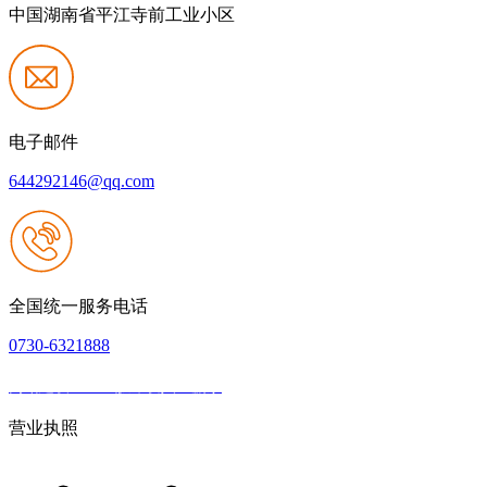
中国湖南省平江寺前工业小区
电子邮件
644292146@qq.com
全国统一服务电话
0730-6321888
网站建设：k8一触即发人生赢家
|
网站地图
本网站支持IPV6
营业执照