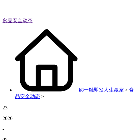
食品安全动态
k8一触即发人生赢家
>
食
品安全动态
>
23
2026
-
05