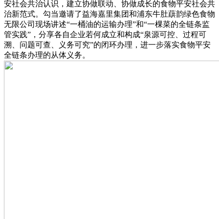
安社会共治认识，建立协做联动、协做成长的食物平安社会共
治新范式。勾当邀请了益海嘉里集团和浦东牛肚蕻韵绿色食物
无限公司现场讲述“一桶油的运输办理”和“一棵菜的全链条监
管实践”，分享各自企业若何成立和构成“泉源可控、过程可
溯、问题可查、义务可究”的闭环办理，进一步落实食物平安
全链条办理的从体义务。