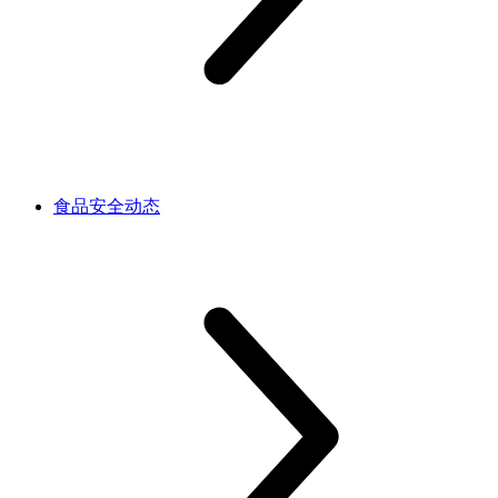
食品安全动态