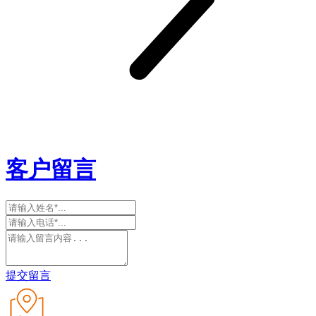
客户留言
提交留言