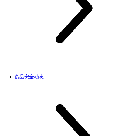
食品安全动态