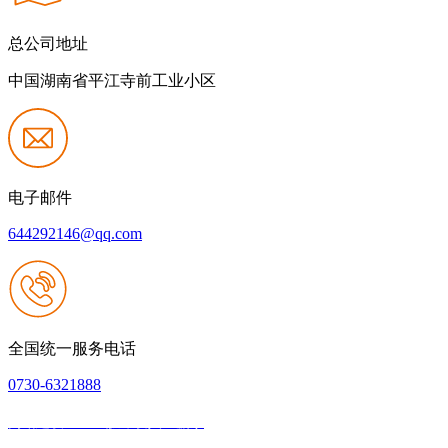
总公司地址
中国湖南省平江寺前工业小区
电子邮件
644292146@qq.com
全国统一服务电话
0730-6321888
网站建设：k8一触即发人生赢家
|
网站地图
本网站支持IPV6