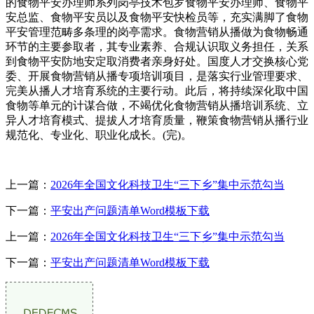
的食物平安办理师系列岗亭技术包罗食物平安办理师、食物平
安总监、食物平安员以及食物平安快检员等，充实满脚了食物
平安管理范畴多条理的岗亭需求。食物营销从播做为食物畅通
环节的主要参取者，其专业素养、合规认识取义务担任，关系
到食物平安防地安定取消费者亲身好处。国度人才交换核心党
委、开展食物营销从播专项培训项目，是落实行业管理要求、
完美从播人才培育系统的主要行动。此后，将持续深化取中国
食物等单元的计谋合做，不竭优化食物营销从播培训系统、立
异人才培育模式、提拔人才培育质量，鞭策食物营销从播行业
规范化、专业化、职业化成长。(完)。
上一篇：
2026年全国文化科技卫生“三下乡”集中示范勾当
下一篇：
平安出产问题清单Word模板下载
上一篇：
2026年全国文化科技卫生“三下乡”集中示范勾当
下一篇：
平安出产问题清单Word模板下载