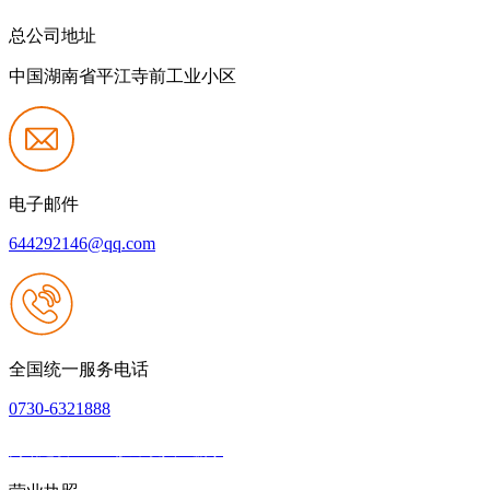
总公司地址
中国湖南省平江寺前工业小区
电子邮件
644292146@qq.com
全国统一服务电话
0730-6321888
网站建设：k8一触即发人生赢家
|
网站地图
本网站支持IPV6