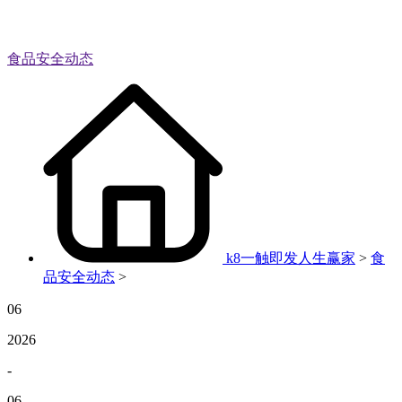
食品安全动态
k8一触即发人生赢家
>
食
品安全动态
>
06
2026
-
06