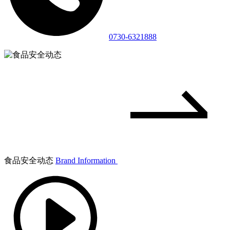
0730-6321888
食品安全动态
Brand Information