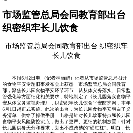
市场监管总局会同教育部出台
织密织牢长儿饮食
市场监管总局会同教育部出台 织密织牢
长儿饮食
本报6月2日电 （记者林丽鹂）记者从市场监管总局召开
的食物平安专题旧事发布会上获悉：市场监管总局会同教育
部，聚焦长儿园食物平安环节环节，从从体义务落实、日常监
管强化等方面细化相关要求，特地制定了《长儿园落实食物平
安从体义务监视办理》，织密织牢长儿饮食平安防护网，本年
6月1日起正式实施。此次的出台，为长儿园食物平安明白了义
务清单，供给了操做手册，出格是针对长儿炊事特点和长儿园
食物平安风险防控沉点，做出了更严、更细的轨制放置：针对
长儿园供餐天分和要求，划出不成跨越的“硬杠杠”。明白，长