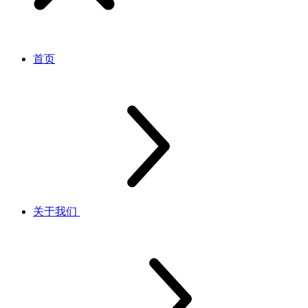
首页
关于我们