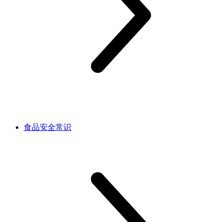
食品安全常识