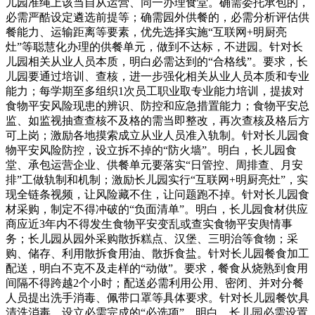
儿园准绳上该当自从运营、同一办理食堂。确需委托承包的，
必需严酷设定遴选前提等；确需园外供餐的，必需分析评估供
餐能力、运输距离等要素，优先选择实施“互联网+明厨亮
灶”等聪慧化办理的供餐单元，做到不达标，不进园。针对长
儿园相关从业人员本质，明白必需达到的“合格线”。要求，长
儿园要通过培训、查核，进一步强化相关从业人员本质和专业
能力；每学期至多组织1次员工职业取专业能力培训，提拔对
食物平安风险现患的辨识、防控和应急措置能力；食物平安总
监、如监视抽查查核不及格的需当即整改，再次查核及格后方
可上岗；激励各地摸索成立从业人员准入轨制。针对长儿园食
物平安风险防控，设立拆不掉的“防火墙”。明白，长儿园食
堂、承包运营企业、供餐单元要落实“日管控、周排查、月安
排”工做轨制和机制；激励长儿园实行“互联网+明厨亮灶”，实
现全链条视频，让风险藏不住，让问题跑不掉。针对长儿园食
材采购，制定不得冲破的“负面清单”。明白，长儿园食材供应
商应近3年内不得发生食物平安变乱或查实食物平安舆情事
务；长儿园从园外采购散拆糕点、汉堡、三明治等食物；采
购、储存、利用散拆食用油、散拆食盐。针对长儿园餐食加工
配送，明白不克不及走样的“动做”。要求，餐食从烧熟到食用
间隔不得跨越2个小时；配送必需利用公用、密闭、并对分餐
人员提出洗手消毒、佩带口罩等具体要求。针对长儿园餐饮具
清洗消毒，设立必需完成的“必选项”。明白，长儿园必需设置