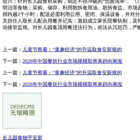
会川：针对长儿园食材采购，制定不得冲破的“负面清单”。《
明治等食物；采购、储存、利用散拆食用油、散拆食盐。市场监
得跨越2个小时；配送必需利用公用、密闭、保温设备，并对
关担任人取长儿配合用餐并记实；激励成立家长陪餐轨制，及
动接管监视。对长儿园集顶用餐违法行为，依法从沉惩罚，严
上一篇：
儿童节察看：“童趣经济”的升温取食安新规的
下一篇：
2026年中国餐饮行业市场规模取将来趋向阐发
上一篇：
儿童节察看：“童趣经济”的升温取食安新规的
下一篇：
2026年中国餐饮行业市场规模取将来趋向阐发
长儿园食物平安新