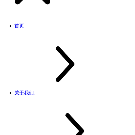
首页
关于我们