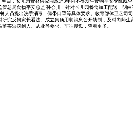
》明白，长儿园食材供应商应近3年内不得发生食物平安变乱或
管总局食物平安总监 孙会川：针对长儿园餐食加工配送，明白
分餐人员提出洗手消毒、佩带口罩等具体要求。教育部体卫艺司司
时研究反馈家长看法。成立集顶用餐消息公开轨制，及时向师生
酷落实惩罚到人、从业等要求。前往搜狐，查看更多。