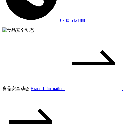
0730-6321888
食品安全动态
Brand Information