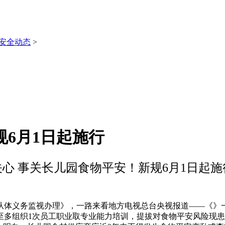
安全动态
>
规6月1日起施行
关心 事关长儿园食物平安！新规6月1日起施
义务监视办理》，一路来看地方电视总台央视报道——《》一
至多组织1次员工职业取专业能力培训，提拔对食物平安风险现患