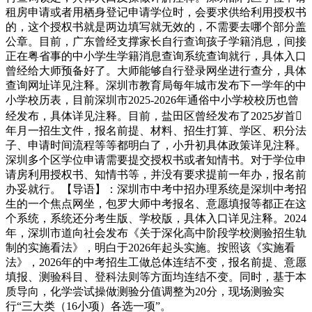
租房申请或者用栖身登记申请学位时，会要求供给利用授权书
的，这个授权书就是两边填写就无效的，不需要去哪个部分盖
公章。目前，广东曾经支撑家长自行查询孩子学籍消息，间接
正在粤省事的中小学生学籍消息查询系统查询就行，具体入口
曾经给大师预备好了。大师能够自行登录网坐进行查分，具体
查询网址详见注释。深圳市教育局每年城市发布下一学年的中
小学校历表，目前深圳市2025-2026年通俗中小学校校历也曾
经发布，具体详见注释。目前，盐田区曾经发布了2025岁首
年月一招生文件，报名前提、材料、招生打算、学区、积分法
子、申请时间流程等等都明白了，小升初具体政策详见注释。
深圳多个区学位申请需要提交授权书或者知情书。对于学位申
请房利用授权书、知情书等，并没有要求提前一年办，报名前
办妥就行。【导语】：深圳市中考中招办理系统是深圳中考招
生的一个焦点网坐，包罗大师中考报名、意愿填报等都正在这
个系统，系统还分考生版、学校版，具体入口详见注释。2024
年，深圳市道向社会发布《关于深化高中阶段学校测验招生轨
制的实施看法》，明白于2026年起头实施。按照该《实施看
法》，2026年的中考招生工做总体连结不变，报名前提、意愿
填报、测验科目、登科法则等方面均连结不变。同时，基于本
质导向，化学尝试操做测验分值调整为20分，现场测验实
行“三大类（16小项）各选一项”。