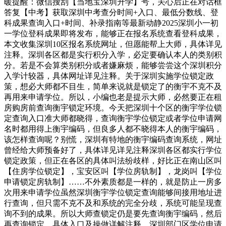
暖提醒：微信搜刮【当地宝深圳升学】号，关心后正在对话框
答复【中考】获取深圳中考查分时间+入口、最低分数线、登
科成果查询入口+时间、补录指南等最新动静2025深圳小一初
一学位登科成果即将发布，能够正在报名系统查看登科成果，
本文收集深圳10区报名系统网址，但愿能帮上大师，具体详见
注释。深圳各区都是实行积分入学，必定要确认本人的类别积
分。若是不会算类别积分或者嫌麻烦，能够尝尝这个深圳积分
入学计较器，具体网址详见注释。关于深圳实施学位锁定政
策，想必大师都不目生，简单来说就是锁定了的衡宇不克不及
再用来申请学位。所以，小编也老是提示大师，必然要正在租
房购房前查询衡宇锁定环境。今天把深圳十个区的衡宇学位锁
定查询入口准大师都晓得，查询衡宇学位锁定或者学位申请网
名时都用得上衡宇编码，但良多人都不晓得本人的衡宇编码，
该怎样查询呢？别慌，深圳有特地的衡宇编码查询系统，网址
曾经给大师预备好了，具体详见详见注释深圳各区都实行学位
锁定政策，但正在各区的具体叫法纷歧样，好比正在南山区叫
【住房学位锁定】，宝安区叫【学位房轨制】，龙岗叫【学位
申请锁定房轨制】……不外素质都是一样的，就是防止一房多
次用来申请学位虽然深圳衡宇学位锁定查询能够间接用地址进
行查询，但只需不克不及和系统的完全分歧，系统可能呈现查
询不到的成果。所以大师查锁定仍是要先查询衡宇编码，然后
再查询锁定，具体入口及操做详解注释。深圳部门区学位申请