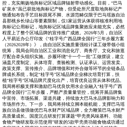
控，充实阐扬地舆标记区域品牌辐射带动感化。目前，“巴马
矿泉水”虽已获批地舆标记产物，但受处所尺度取地舆标记产
物通知布告手艺目标跟尾不脚、水源范畴仅限于巴马瑶族自治
县那桃乡长绿山等要素限制，仅1家运营从体获得核准利用地
舆标记公用标记，地舆标记区域品牌集聚效应未能充实，必然
程度上了整个区域品牌的宣传推广成效。2026年5月，自治区
人平易近办公厅印发《“桂字号广西品牌全国行”三年步履方案
（20262028年）》，由自治区实施质量强桂计谋工做带领小组
统筹，我局会同自治区工业和消息化厅、商务厅、文化和旅逛
厅配合牵头组织实施。步履环绕“十一个一批”工做摆设，建立
涵盖尺度制定、从体培育、查验检测、认证承认、运营发卖、
政策支撑、宣传推介、品牌增值和对外合做等环节的全链条品
牌成长系统，制定“桂字号”区域品牌企业梯次培育打算，扶
植“桂字号”区域品牌尺度化出产，培育优良运营从体和优品。
我局将积极支撑和激励巴马优良饮用水企业融入“桂字号广西
品牌全国行”三年步履，严酷产质量量管控，统筹开展品牌集
中宣传、市场拓展、渠道共建，持续放大巴马水品牌影响力和
市场所作力。下一步，我局将持续立脚本能机能，支撑巴马瑶
族自治县做强做优巴马水财产区域品牌，全力鞭策巴马水财产
高质量成长。国度沉点研发打算课题“甲壳类风味基料、功能
食物产物研发取示范使用”研发的5款甲壳类功能食物成功通过