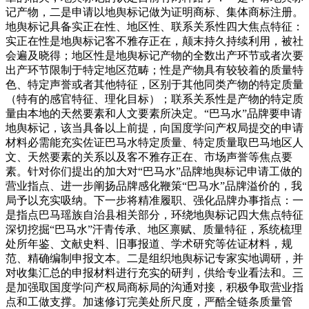
记产物，二是申请以地舆标记做为证明商标、集体商标注册。
地舆标记具备实正在性、地区性、联系关系性四大焦点特征：
实正在性是地舆标记客不雅存正在，颠末持久持续利用，被社
会遍及晓得；地区性是地舆标记产物的全数出产环节或者次要
出产环节限制于特定地区范畴；性是产物具有较较着的质量特
色、特定声誉或者其他特征，区别于其他同类产物的特定质量
（特有的感官特征、理化目标）；联系关系性是产物的特定质
量由本地的天然要素和人文要素所决定。“巴马水”品牌要申请
地舆标记，该当具备以上前提，向国度学问产权局提交的申请
材料必需能充实佐证巴马水特定质量、特定质量取巴马地区人
文、天然要素的关系以及客不雅存正在、市场声誉等焦点要
素。针对你们提出的加大对“巴马水”品牌地舆标记申请工做的
营业指点、进一步阐扬品牌感化鞭策“巴马水”品牌溢价的，我
局予以充实吸纳。下一步将精准履职、强化品牌办事指点：一
是指点巴马瑶族自治县相关部分，环绕地舆标记四大焦点特征
深切挖掘“巴马水”汗青传承、地区禀赋、质量特征，系统梳理
处所年鉴、文献史料、旧事报道、学术研究等佐证材料，规
范、精确编制申报文本。二是组织地舆标记专家实地调研，并
对收集汇总的申报材料进行充实的研判，供给专业看法和。三
是加强取国度学问产权局商标局的沟通对接，积极争取营业指
点和工做支撑。加速修订完美处所尺度，严酷全链条质量管