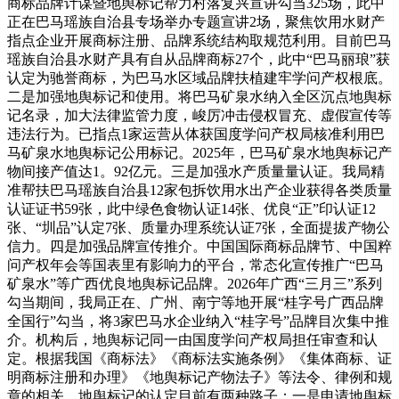
商标品牌计谋暨地舆标记帮力村落复兴宣讲勾当325场，此中
正在巴马瑶族自治县专场举办专题宣讲2场，聚焦饮用水财产
指点企业开展商标注册、品牌系统结构取规范利用。目前巴马
瑶族自治县水财产具有自从品牌商标27个，此中“巴马丽琅”获
认定为驰誉商标，为巴马水区域品牌扶植建牢学问产权根底。
二是加强地舆标记和使用。将巴马矿泉水纳入全区沉点地舆标
记名录，加大法律监管力度，峻厉冲击侵权冒充、虚假宣传等
违法行为。已指点1家运营从体获国度学问产权局核准利用巴
马矿泉水地舆标记公用标记。2025年，巴马矿泉水地舆标记产
物间接产值达1。92亿元。三是加强水产质量量认证。我局精
准帮扶巴马瑶族自治县12家包拆饮用水出产企业获得各类质量
认证证书59张，此中绿色食物认证14张、优良“正”印认证12
张、“圳品”认定7张、质量办理系统认证7张，全面提拔产物公
信力。四是加强品牌宣传推介。中国国际商标品牌节、中国粹
问产权年会等国表里有影响力的平台，常态化宣传推广“巴马
矿泉水”等广西优良地舆标记品牌。2026年广西“三月三”系列
勾当期间，我局正在、广州、南宁等地开展“桂字号广西品牌
全国行”勾当，将3家巴马水企业纳入“桂字号”品牌目次集中推
介。机构后，地舆标记同一由国度学问产权局担任审查和认
定。根据我国《商标法》《商标法实施条例》《集体商标、证
明商标注册和办理》《地舆标记产物法子》等法令、律例和规
章的相关，地舆标记的认定目前有两种路子：一是申请地舆标