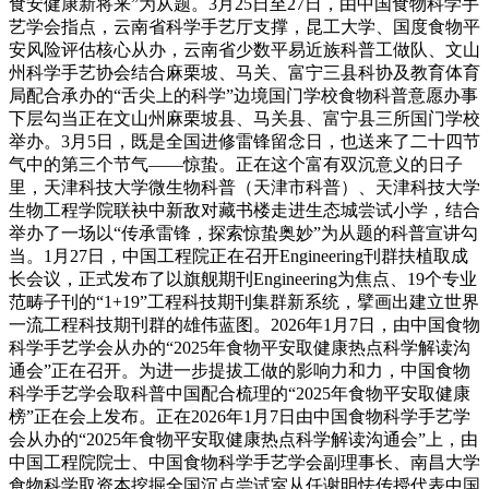
食安健康新将来”为从题。3月25日至27日，由中国食物科学手
艺学会指点，云南省科学手艺厅支撑，昆工大学、国度食物平
安风险评估核心从办，云南省少数平易近族科普工做队、文山
州科学手艺协会结合麻栗坡、马关、富宁三县科协及教育体育
局配合承办的“舌尖上的科学”边境国门学校食物科普意愿办事
下层勾当正在文山州麻栗坡县、马关县、富宁县三所国门学校
举办。3月5日，既是全国进修雷锋留念日，也送来了二十四节
气中的第三个节气——惊蛰。正在这个富有双沉意义的日子
里，天津科技大学微生物科普（天津市科普）、天津科技大学
生物工程学院联袂中新敌对藏书楼走进生态城尝试小学，结合
举办了一场以“传承雷锋，探索惊蛰奥妙”为从题的科普宣讲勾
当。1月27日，中国工程院正在召开Engineering刊群扶植取成
长会议，正式发布了以旗舰期刊Engineering为焦点、19个专业
范畴子刊的“1+19”工程科技期刊集群新系统，擘画出建立世界
一流工程科技期刊群的雄伟蓝图。2026年1月7日，由中国食物
科学手艺学会从办的“2025年食物平安取健康热点科学解读沟
通会”正在召开。为进一步提拔工做的影响力和力，中国食物
科学手艺学会取科普中国配合梳理的“2025年食物平安取健康
榜”正在会上发布。正在2026年1月7日由中国食物科学手艺学
会从办的“2025年食物平安取健康热点科学解读沟通会”上，由
中国工程院院士、中国食物科学手艺学会副理事长、南昌大学
食物科学取资本挖掘全国沉点尝试室从任谢明怯传授代表中国