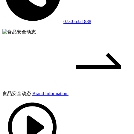
0730-6321888
食品安全动态
Brand Information