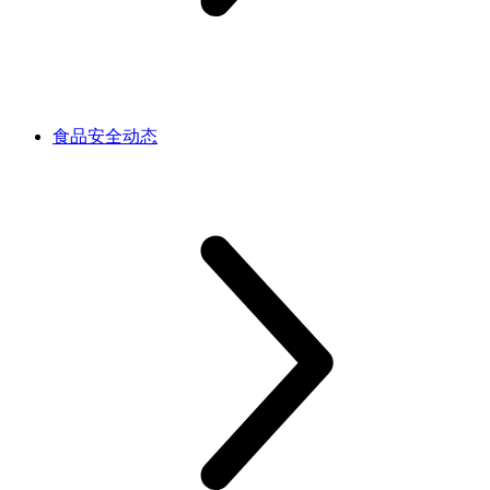
食品安全动态