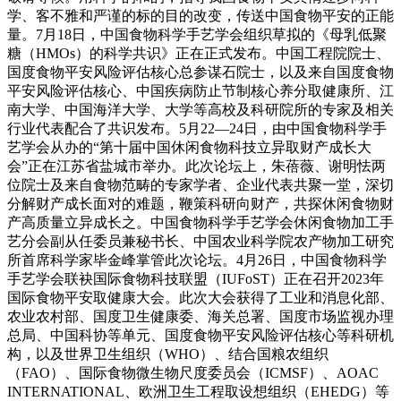
学、客不雅和严谨的标的目的改变，传送中国食物平安的正能
量。7月18日，中国食物科学手艺学会组织草拟的《母乳低聚
糖（HMOs）的科学共识》正在正式发布。中国工程院院士、
国度食物平安风险评估核心总参谋石院士，以及来自国度食物
平安风险评估核心、中国疾病防止节制核心养分取健康所、江
南大学、中国海洋大学、大学等高校及科研院所的专家及相关
行业代表配合了共识发布。5月22—24日，由中国食物科学手
艺学会从办的“第十届中国休闲食物科技立异取财产成长大
会”正在江苏省盐城市举办。此次论坛上，朱蓓薇、谢明怯两
位院士及来自食物范畴的专家学者、企业代表共聚一堂，深切
分解财产成长面对的难题，鞭策科研向财产，共探休闲食物财
产高质量立异成长之。中国食物科学手艺学会休闲食物加工手
艺分会副从任委员兼秘书长、中国农业科学院农产物加工研究
所首席科学家毕金峰掌管此次论坛。4月26日，中国食物科学
手艺学会联袂国际食物科技联盟（IUFoST）正在召开2023年
国际食物平安取健康大会。此次大会获得了工业和消息化部、
农业农村部、国度卫生健康委、海关总署、国度市场监视办理
总局、中国科协等单元、国度食物平安风险评估核心等科研机
构，以及世界卫生组织（WHO）、结合国粮农组织
（FAO）、国际食物微生物尺度委员会（ICMSF）、AOAC
INTERNATIONAL、欧洲卫生工程取设想组织（EHEDG）等