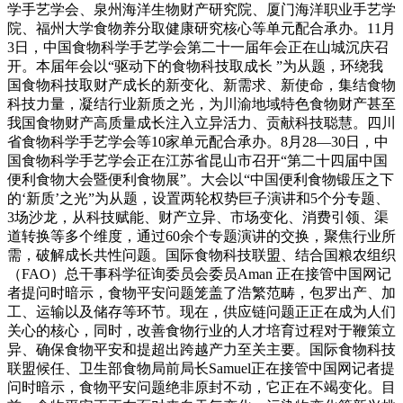
学手艺学会、泉州海洋生物财产研究院、厦门海洋职业手艺学
院、福州大学食物养分取健康研究核心等单元配合承办。11月
3日，中国食物科学手艺学会第二十一届年会正在山城沉庆召
开。本届年会以“驱动下的食物科技取成长 ”为从题，环绕我
国食物科技取财产成长的新变化、新需求、新使命，集结食物
科技力量，凝结行业新质之光，为川渝地域特色食物财产甚至
我国食物财产高质量成长注入立异活力、贡献科技聪慧。四川
省食物科学手艺学会等10家单元配合承办。8月28—30日，中
国食物科学手艺学会正在江苏省昆山市召开“第二十四届中国
便利食物大会暨便利食物展”。大会以“中国便利食物锻压之下
的‘新质’之光”为从题，设置两轮权势巨子演讲和5个分专题、
3场沙龙，从科技赋能、财产立异、市场变化、消费引领、渠
道转换等多个维度，通过60余个专题演讲的交换，聚焦行业所
需，破解成长共性问题。国际食物科技联盟、结合国粮农组织
（FAO）总干事科学征询委员会委员Aman 正在接管中国网记
者提问时暗示，食物平安问题笼盖了浩繁范畴，包罗出产、加
工、运输以及储存等环节。现在，供应链问题正正在成为人们
关心的核心，同时，改善食物行业的人才培育过程对于鞭策立
异、确保食物平安和提超出跨越产力至关主要。国际食物科技
联盟候任、卫生部食物局前局长Samuel正在接管中国网记者提
问时暗示，食物平安问题绝非原封不动，它正在不竭变化。目