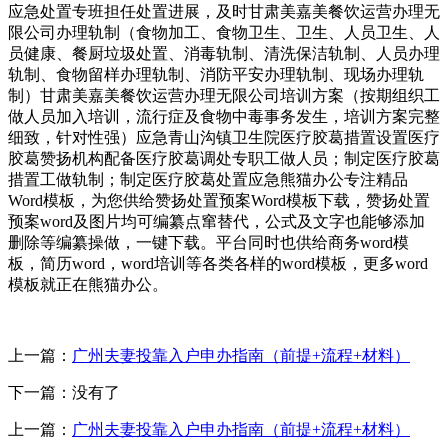
应急处置专班担任处置进展，及时甘肃美嘉美餐饮运营办理无
限公司办理轨制（食物加工、食物卫生、卫生、人员卫生、人
员健康、餐厨垃圾处置、消毒轨制、清洗保洁轨制、人员办理
轨制、食物留样办理轨制、消防平安办理轨制、现场办理轨
制）甘肃美嘉美餐饮运营办理无限公司培训方案（按期组织工
做人员加入培训，流行症及食物中毒事务发生，培训方案完整
细致，针对性强）应急青山沟镇卫生院医疗胶葛措置设置医疗
胶葛赞扬机构配备医疗胶葛调处专职工做人员；制定医疗胶葛
措置工做轨制；制定医疗胶葛处置应急熊猫办公专注精品
Word模板，为您供给赞扬处置预案Word模板下载，赞扬处置
预案word及图片均可编纂点窜替代，公式及文字也能够添加
删除等编纂操做，一键下载。平台同时也供给商务word模
板，简历word，word培训等各类各样的word模板，更多word
模板就正在熊猫办公。
上一篇：
广州夫妻投靠入户申办指南（前提+流程+材料）
下一篇：没有了
上一篇：
广州夫妻投靠入户申办指南（前提+流程+材料）