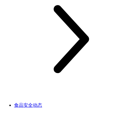
食品安全动态