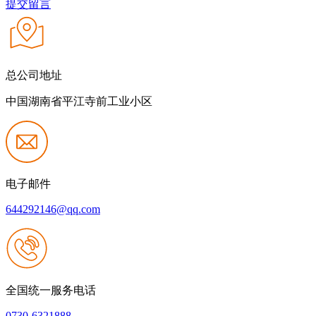
提交留言
总公司地址
中国湖南省平江寺前工业小区
电子邮件
644292146@qq.com
全国统一服务电话
0730-6321888