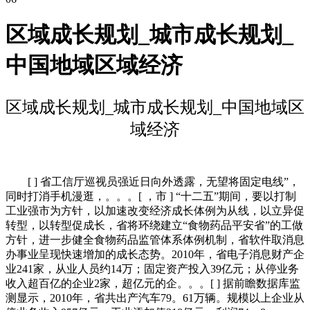
区域成长规划_城市成长规划_
中国地域区域经济
区域成长规划_城市成长规划_中国地域区
域经济
[ ] 省工信厅巡视员强近日向外透露，无望将固定电线”，
同时打消手机漫逛，。。。[ ，市 ] “十二五”期间，要以打制
工业强市为方针，以加速改变经济成长体例为从线，以立异促
转型，以转型促成长，省将环绕建立“食物药品平安省”的工做
方针，进一步健全食物药品监管体系体例机制，省软件取消息
办事业呈现快速增加的成长态势。2010年，省电子消息财产企
业241家，从业人员约14万；固定资产投入39亿元；从停业务
收入超百亿的企业2家，超亿元的企。。。[ ] 据前瞻数据库监
测显示，2010年，省共出产汽车79。61万辆。规模以上企业从