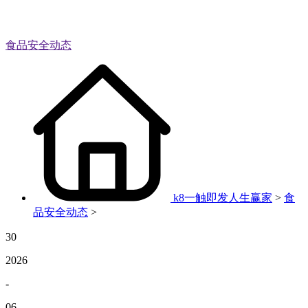
食品安全动态
k8一触即发人生赢家
>
食
品安全动态
>
30
2026
-
06