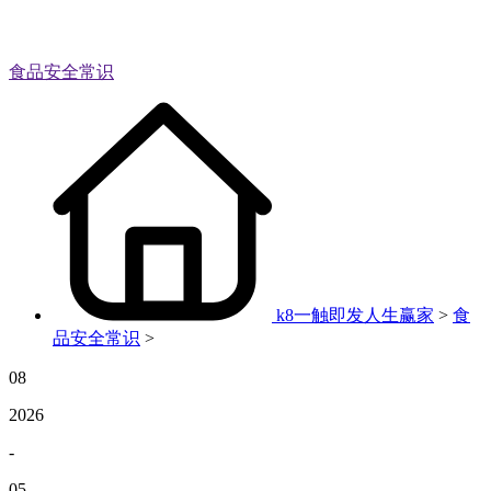
食品安全常识
k8一触即发人生赢家
>
食
品安全常识
>
08
2026
-
05