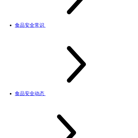
食品安全常识
食品安全动态