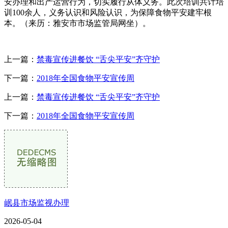
安办理和出产运营行为，切实履行从体义务。此次培训共计培
训100余人，义务认识和风险认识，为保障食物平安建牢根
本。（来历：雅安市市场监管局网坐）。
上一篇：
禁毒宣传进餐饮 “舌尖平安”齐守护
下一篇：
2018年全国食物平安宣传周
上一篇：
禁毒宣传进餐饮 “舌尖平安”齐守护
下一篇：
2018年全国食物平安宣传周
岷县市场监视办理
2026-05-04