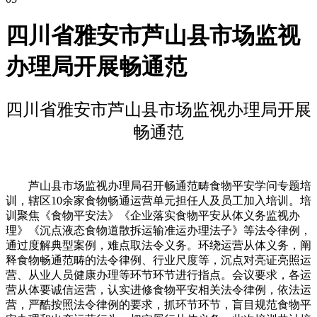
四川省雅安市芦山县市场监视
办理局开展畅通范
四川省雅安市芦山县市场监视办理局开展
畅通范
芦山县市场监视办理局召开畅通范畴食物平安学问专题培
训，辖区10余家食物畅通运营单元担任人及员工加入培训。培
训聚焦《食物平安法》《企业落实食物平安从体义务监视办
理》《沉点液态食物道散拆运输准运办理法子》等法令律例，
通过度解典型案例，难点取法令义务。环绕运营从体义务，阐
释食物畅通范畴的法令律例、行业尺度等，沉点对亮证亮照运
营、从业人员健康办理等环节环节进行指点。会议要求，各运
营从体要诚信运营，认实进修食物平安相关法令律例，依法运
营，严酷按照法令律例的要求，抓环节环节，盲目规范食物平