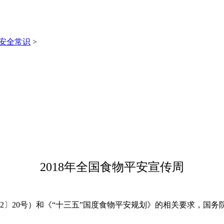
安全常识
>
2018年全国食物平安宣传周
0号）和《“十三五”国度食物平安规划》的相关要求，国务院食物平