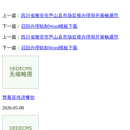
上一篇：
四川省雅安市芦山县市场监视办理局开展畅通范
下一篇：
召回办理轨制Word模板下载
上一篇：
四川省雅安市芦山县市场监视办理局开展畅通范
下一篇：
召回办理轨制Word模板下载
禁毒宣传进餐饮
2026-05-08