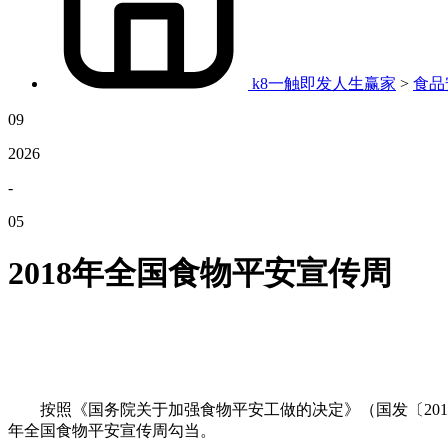
k8一触即发人生赢家
>
食品
09
2026
-
05
2018年全国食物平安宣传周
按照《国务院关于加强食物平安工做的决定》（国发〔2012〕2
年全国食物平安宣传周勾当。