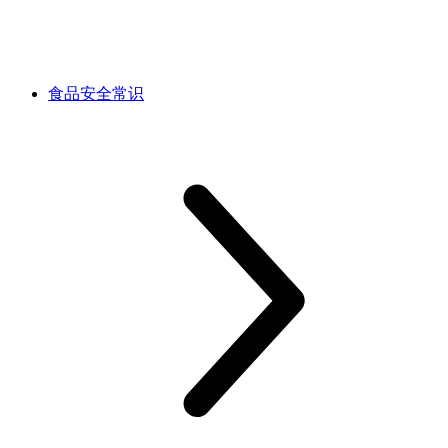
食品安全常识