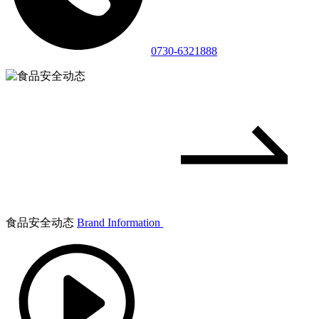
0730-6321888
食品安全动态
Brand Information