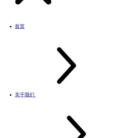
首页
关于我们