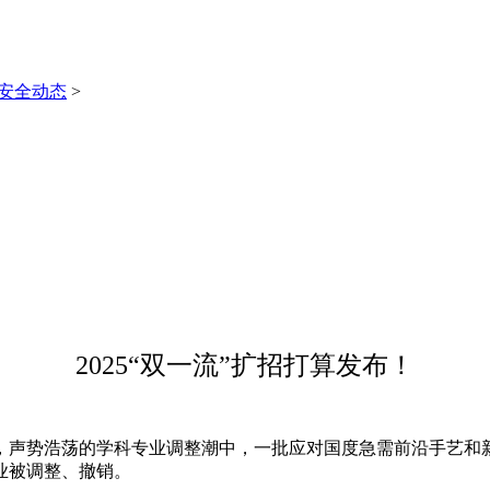
安全动态
>
2025“双一流”扩招打算发布！
声势浩荡的学科专业调整潮中，一批应对国度急需前沿手艺和新
业被调整、撤销。