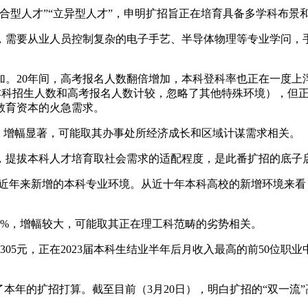
型人才”“立异型人才”，申明扩招旨正在培育具备多学科布景
需要从业人员控制复杂的电子手艺、半导体物理等专业学问，手
20年间，高考报名人数翻倍增加，本科登科率也正在一度上
以时年本科招生人数和高考报名人数计较，忽略了其他特殊环境），但
教育资本的火急需求。
0%，增幅显著，可能取其办事处所经济成长和区域计谋需求相关。
提拔本科人才培育取社会需求的适配程度，是此番扩招的底子
近年来新增的本科专业环境。从近十年本科高校的新增环境来看，
加8%，增幅较大，可能取其正在理工科范畴的劣势相关。
元，正在2023届本科生结业半年后月收入最高的前50位职业
年的扩招打算。截至目前（3月20日），明白扩招的“双一流”