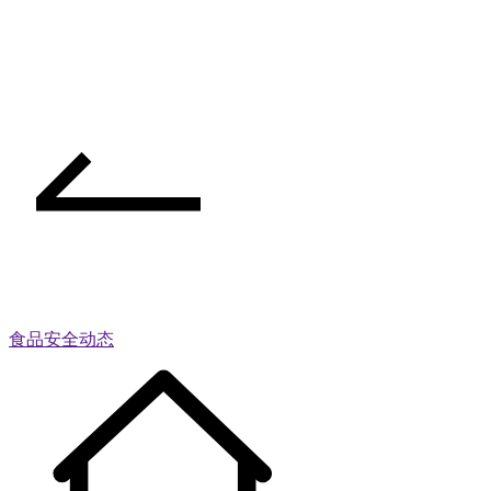
食品安全动态