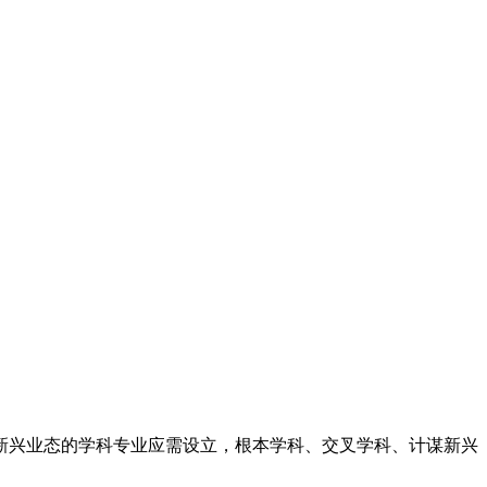
兴业态的学科专业应需设立，根本学科、交叉学科、计谋新兴