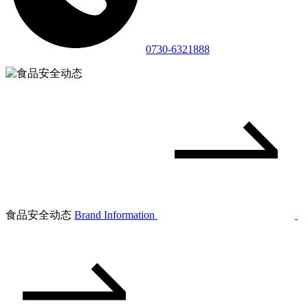
0730-6321888
食品安全动态
Brand Information